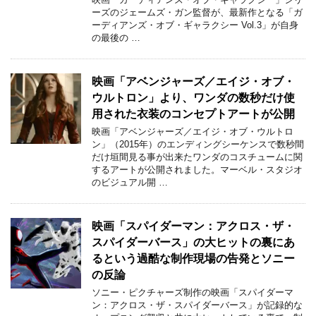
ーズのジェームズ・ガン監督が、最新作となる「ガ
ーディアンズ・オブ・ギャラクシー Vol.3」が自身
の最後の …
映画「アベンジャーズ／エイジ・オブ・
ウルトロン」より、ワンダの数秒だけ使
用された衣装のコンセプトアートが公開
映画「アベンジャーズ／エイジ・オブ・ウルトロ
ン」（2015年）のエンディングシーケンスで数秒間
だけ垣間見る事が出来たワンダのコスチュームに関
するアートが公開されました。マーベル・スタジオ
のビジュアル開 …
映画「スパイダーマン：アクロス・ザ・
スパイダーバース」の大ヒットの裏にあ
るという過酷な制作現場の告発とソニー
の反論
ソニー・ピクチャーズ制作の映画「スパイダーマ
ン：アクロス・ザ・スパイダーバース」が記録的な