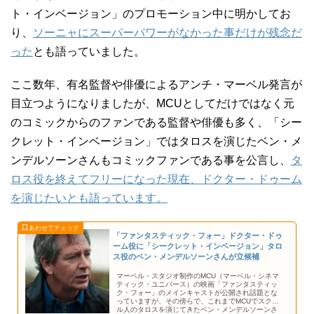
ト・インベージョン」のプロモーション中に明かしてお
り、
ソーニャにスーパーパワーがなかった事だけが残念だ
った
とも語っていました。
ここ数年、有名監督や俳優によるアンチ・マーベル発言が
目立つようになりましたが、MCUとしてだけではなく元
のコミックからのファンである監督や俳優も多く、「シー
クレット・インベージョン」ではタロスを演じたベン・メ
ンデルソーンさんもコミックファンである事を公言し、
タ
ロス役を終えてフリーになった現在、ドクター・ドゥーム
を演じたいとも語っています。
「ファンタスティック・フォー」ドクター・ドゥ
ーム役に「シークレット・インベージョン」タロ
ス役のベン・メンデルソーンさんが立候補
マーベル・スタジオ制作のMCU（マーベル・シネマ
ティック・ユニバース）の映画「ファンタスティッ
ク・フォー」のメインキャストが公開され話題とな
っていますが、その傍らで、これまでMCUでスクラ
ル人のタロスを演じてきたベン・メンデルソーンさ