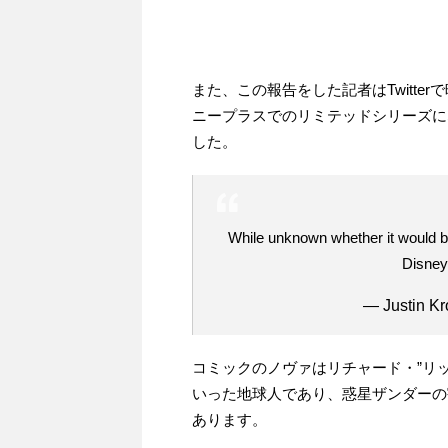
また、この報告をした記者はTwitt
ニープラスでのリミテッドシリーズに
した。
While unknown whether it would be 
Disne
— Justin Kro
コミックのノヴァはリチャード・”リッ
いった地球人であり、惑星ザンダーの
あります。