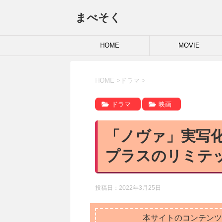
まべそく
HOME
MOVIE
HOME
>
ドラマ
>
ドラマ
映画
「ノヴァ」実写
プラスのリミテ
投稿日：
2022年3月25日
本サイトのコンテンツ