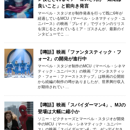
良いこと」と前向き発言
マーベル・スタジオが制作発表を行って既に6年が
経過しているMCU（マーベル・シネマティック・ユ
ニバース）の映画「ブレイド」でヴィランのリリス
を演じるとされているミア・ゴスさんが、最新のイ
ンタビューでこ …
【噂話】映画「ファンタスティック・フ
ォー2」の開発が進行中
マーベル・スタジオ制作のMCU（マーベル・シネマ
ティック・ユニバース）の映画「ファンタスティッ
ク・フォー：ファーストステップ」は映画の公開前
から続編の制作の噂がありましたが、世界興行収入
が期待されてい …
【噂話】映画「スパイダーマン4」、MJの
登場は大幅に縮小か
ソニー・ピクチャーズとマーベル・スタジオが開発
中のMCU（マーベル・シネマティック・ユニバー
ス）の映画「スパイダーマン4」で、ゼンデイヤさ