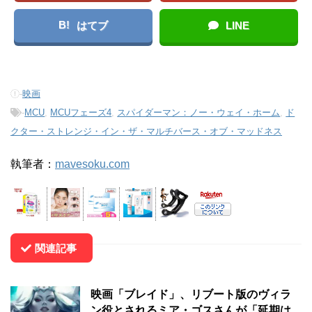
B!
はてブ
LINE
-
映画
-
MCU
,
MCUフェーズ4
,
スパイダーマン：ノー・ウェイ・ホーム
,
ド
クター・ストレンジ・イン・ザ・マルチバース・オブ・マッドネス
執筆者：
mavesoku.com
関連記事
映画「ブレイド」、リブート版のヴィラ
ン役とされるミア・ゴスさんが「延期は