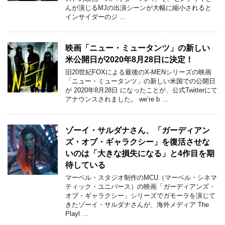
んが演じるMJの出演シーンが大幅に縮小されると
インサイダーのジ …
映画「ニュー・ミュータンツ」の新しい
米公開日が2020年8月28日に決定！
旧20世紀FOXによる最後のX-MENシリーズの映画
「ニュー・ミュータンツ」の新しい米国での公開日
が 2020年8月28日 になったことが、公式Twitterにて
アナウンスされました。 we’re b …
ゾーイ・サルダナさん、「ガーディアン
ズ・オブ・ギャラクシー」を復活させな
いのは「大きな損失になる」と4作目を期
待している
マーベル・スタジオ制作のMCU（マーベル・シネマ
ティック・ユニバース）の映画「ガーディアンズ・
オブ・ギャラクシー」シリーズでガモーラを演じて
きたゾーイ・サルダナさんが、海外メディア The
Playl …