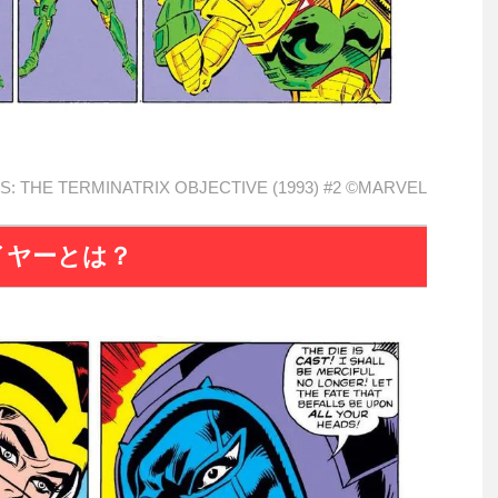
: THE TERMINATRIX OBJECTIVE (1993) #2 ©MARVEL
イヤーとは？