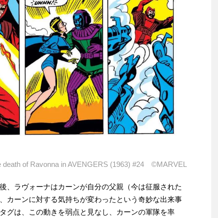
e death of Ravonna in AVENGERS (1963) #24 ©MARVEL
後、ラヴォーナはカーンが自分の父親（今は征服された
、カーンに対する気持ちが変わったという奇妙な出来事
タグは、この動きを弱点と見なし、カーンの軍隊を率