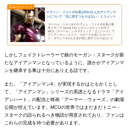
ケヴィン・ファイギ社長がRDJさんのアイアンマ
ンについて「元に戻すつもりはない」とコメント
マーベル・スタジオのケヴィン・ファイギ社長が海
外メディア Vanity Fair とのインタビューの中で、
MCU（マーベル・シネマティック・ユニバース）で
アイアンマン／トニー・スタークを演じたロバー
ト・ダウニーJrさんを元の役に戻すつもりはないと
語りました。
しかしフェイクトレーラーで娘のモーガン・スタークが新
たなアイアンマンとなっているように、誰かがアイアンマ
ンを継承する事は十分にありえる話です。
また、「アイアンマン4」が実現するかはともかくとし
て、「アイアンマン」シリーズの系譜となるドラマ「アイ
アンハート」の配信と映画「アーマー・ウォーズ」の劇場
公開が控えています。MCUの世界ではまだまだトニー・
スタークの語られるべき物語が用意されており、ファンは
これらの完成を待つ必要があります。