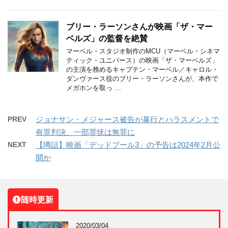
ブリー・ラーソンさんが映画「ザ・マー
ベルズ」の監督を絶賛
マーベル・スタジオ制作のMCU（マーベル・シネマ
ティック・ユニバース）の映画「ザ・マーベルズ」
の主演を務めるキャプテン・マーベル／キャロル・
ダンヴァース役のブリー・ラーソンさんが、本作で
メガホンを取っ …
PREV
ジョナサン・メジャース被告が暴行とハラスメントで
有罪判決、一部罪状は無罪に
NEXT
【噂話】映画「デッドプール3」の予告は2024年2月公
開か
随時更新
2020/03/04