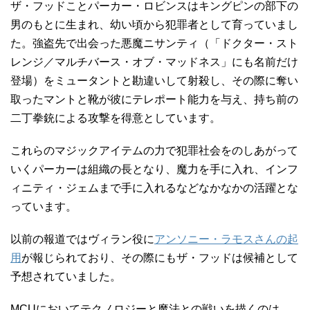
ザ・フッドことパーカー・ロビンスはキングピンの部下の
男のもとに生まれ、幼い頃から犯罪者として育っていまし
た。強盗先で出会った悪魔ニサンティ（「ドクター・スト
レンジ／マルチバース・オブ・マッドネス」にも名前だけ
登場）をミュータントと勘違いして射殺し、その際に奪い
取ったマントと靴が彼にテレポート能力を与え、持ち前の
二丁拳銃による攻撃を得意としています。
これらのマジックアイテムの力で犯罪社会をのしあがって
いくパーカーは組織の長となり、魔力を手に入れ、インフ
ィニティ・ジェムまで手に入れるなどなかなかの活躍とな
っています。
以前の報道ではヴィラン役に
アンソニー・ラモスさんの起
用
が報じられており、その際にもザ・フッドは候補として
予想されていました。
MCUにおいてテクノロジーと魔法との戦いを描くのは、