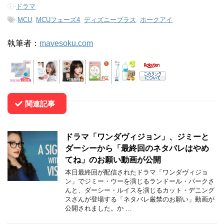
-
ドラマ
-
MCU
,
MCUフェーズ4
,
ディズニープラス
,
ホークアイ
執筆者：
mavesoku.com
関連記事
ドラマ「ワンダヴィジョン」、ジミーと
ダーシーから「最終回のネタバレはやめ
てね」のお願い動画が公開
本日最終回が配信されたドラマ「ワンダヴィジョ
ン」でジミー・ウーを演じるランドール・パークさ
んと、ダーシー・ルイスを演じるカット・デニング
スさんが登場する「ネタバレ厳禁のお願い」動画が
公開されました。か …