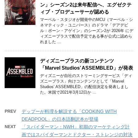
ン」シーズン2は来年配信へ、エグゼクテ
ィブ・プロデューサーが認める
マーベル・スタジオが開発中のMCU（マーベル・シ
ネマティック・ユニバース）のドラマ「デアデビ
ル：ボーン・アゲイン」のシーズン2が 2026年 にデ
ィズニープラスで配信予定である事が公式に認めら
れました …
ディズニープラスの新コンテンツ
「Marvel Studios’ ASSEMBLED」が発表
ディズニーが自社のストリーミングサービス「ディ
ズニープラス」向けコンテンツとして「Marvel
Studios’ ASSEMBLED」の配信決定を発表しまし
た。米国で2021年3月12日か …
PREV
デップーが料理を解説する「COOKING WITH
DEADPOOL」の日本語翻訳本が登場
NEXT
「スパイダーマン：NWH」初期のマーケティング計
画ではスパイダーマンとドクター・ストレンジの対決