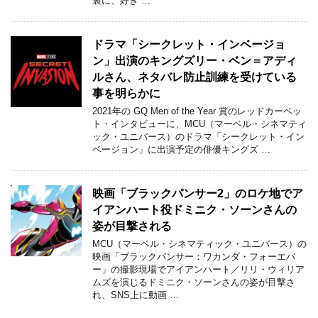
裏に、好き …
ドラマ「シークレット・インベージョ
ン」出演のキングズリー・ベン＝アディ
ルさん、ネタバレ防止訓練を受けている
事を明らかに
2021年の GQ Men of the Year 賞のレッドカーペッ
ト・インタビューに、MCU（マーベル・シネマティ
ック・ユニバース）のドラマ「シークレット・イン
ベージョン」に出演予定の俳優キングズ …
映画「ブラックパンサー2」のロケ地でア
イアンハート役ドミニク・ソーンさんの
姿が目撃される
MCU（マーベル・シネマティック・ユニバース）の
映画「ブラックパンサー：ワカンダ・フォーエバ
ー」の撮影現場でアイアンハート／リリ・ウィリア
ムズを演じるドミニク・ソーンさんの姿が目撃さ
れ、SNS上に動画 …