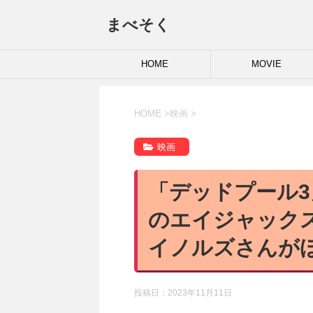
まべそく
HOME
MOVIE
HOME
>
映画
>
映画
「デッドプール
のエイジャック
イノルズさんが
投稿日：
2023年11月11日