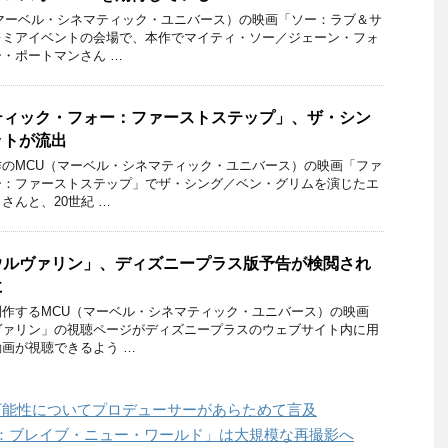
マーベル・シネマティック・ユニバース）の映画「ソー：ラブ＆サ
レミアイベントの会場で、本作でマイティ・ソー／ジェーン・フォ
・ポートマンさん …
ティック・フォー：ファーストステップ」、ザ・シン
ットが流出
のMCU（マーベル・シネマティック・ユニバース）の映画「ファ
ー：ファーストステップ」でザ・シング／ベン・グリムを演じたエ
さんと、20世紀 …
ウルヴァリン」、ディズニープラス版予告が検閲され
に
作するMCU（マーベル・シネマティック・ユニバース）の映画
ヴァリン」の視聴ページがディズニープラスのウェブサイト内に用
画が視聴できるよう …
可能性についてプロデューサーがあらためて言及
：ブレイブ・ニュー・ワールド」は大規模な再撮影へ