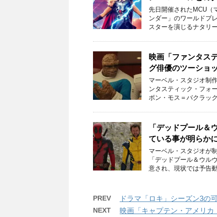
先日開催されたMCU（
ンダー」のワールドプ
スターを演じるナタリー
映画「ファンタス
グ俳優のツーショ
マーベル・スタジオ制作
ンタスティック・フォ
ボン・モス＝バクラック
「デッドプール＆
ている事が明らか
マーベル・スタジオが制
「デッドプール＆ウル
意され、現状では予告動
PREV
ドラマ「ロキ」シーズン3の
NEXT
映画「キャプテン・アメリカ