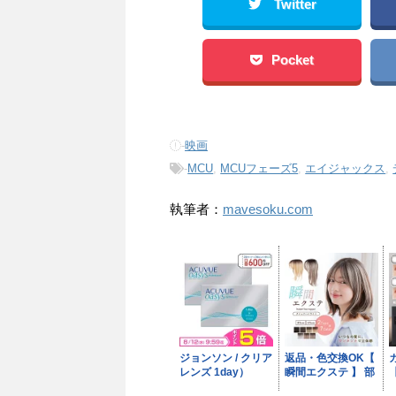
Twitter
Pocket
-
映画
-
MCU
,
MCUフェーズ5
,
エイジャックス
,
執筆者：
mavesoku.com