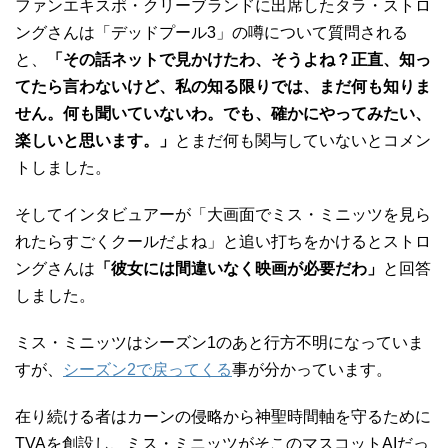
ファンエキスポ・クリーブランドに出席したタラ・ストロ
ングさんは「デッドプール3」の噂について質問される
と、
「その話ネットで見かけたわ、そうよね？正直、知っ
てたら言わないけど、私の知る限りでは、まだ何も知りま
せん。何も聞いていないわ。でも、確かにやってみたい、
楽しいと思います。」
とまだ何も関与していないとコメン
トしました。
そしてインタビュアーが「大画面でミス・ミニッツを見ら
れたらすごくクールだよね」と追い打ちをかけるとストロ
ングさんは
「彼女には間違いなく映画が必要だわ」
と回答
しました。
ミス・ミニッツはシーズン1のあと行方不明になっていま
すが、
シーズン2で戻ってくる
事が分かっています。
在り続ける者はカーンの侵略から神聖時間軸を守るために
TVAを創設し、ミス・ミニッツがそこのマスコットAIだっ