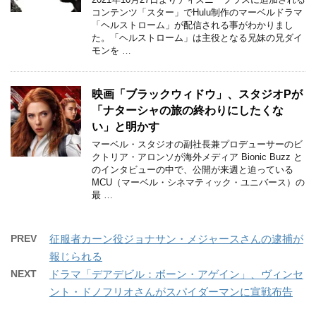
コンテンツ「スター」でHulu制作のマーベルドラマ
「ヘルストローム」が配信される事がわかりまし
た。「ヘルストローム」は主役となる兄妹の兄ダイ
モンを …
映画「ブラックウィドウ」、スタジオPが
「ナターシャの旅の終わりにしたくな
い」と明かす
マーベル・スタジオの副社長兼プロデューサーのビ
クトリア・アロンソが海外メディア Bionic Buzz と
のインタビューの中で、公開が来週と迫っている
MCU（マーベル・シネマティック・ユニバース）の
最 …
PREV
征服者カーン役ジョナサン・メジャースさんの逮捕が
報じられる
NEXT
ドラマ「デアデビル：ボーン・アゲイン」、ヴィンセ
ント・ドノフリオさんがスパイダーマンに宣戦布告