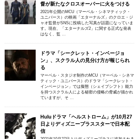
督が新たなクロスオーバーに火をつける
2021年公開のMCU（マーベル・シネマティック・
ユニバース）の映画「エターナルズ」のクロエ・ジ
ャオ監督がSNSに投稿した写真が話題になっていま
す。現在、「エターナルズ2」に関する正式な発表
はなく、監 …
ドラマ「シークレット・インベージョ
ン」、スクラル人の見分け方が報じられ
る
マーベル・スタジオ制作のMCU（マーベル・シネマ
ティック・ユニバース）のドラマ「シークレット・
インベージョン」では擬態（シェイプシフト）能力
を持つスクラル人による秘密の侵略の脅威が描かれ
ていますが、そ …
Huluドラマ「ヘルストローム」が10月27
日よりディズニープラススターで日本配
信
2021年10月27日よりディズニープラスに追加される