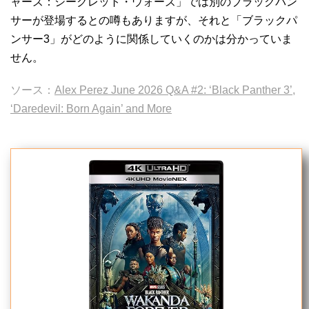
ャーズ：シークレット・ウォーズ」では別のブラックパン
サーが登場するとの噂もありますが、それと「ブラックパ
ンサー3」がどのように関係していくのかは分かっていま
せん。
ソース：
Alex Perez June 2026 Q&A #2: ‘Black Panther 3’,
‘Daredevil: Born Again’ and More