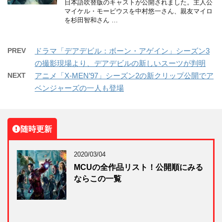
日本語吹替版のキャストが公開されました。主人公
マイケル・モービウスを中村悠一さん、親友マイロ
を杉田智和さん …
PREV
ドラマ「デアデビル：ボーン・アゲイン」シーズン3
の撮影現場より、デアデビルの新しいスーツが判明
NEXT
アニメ「X-MEN’97」シーズン2の新クリップ公開でア
ベンジャーズの一人も登場
随時更新
2020/03/04
MCUの全作品リスト！公開順にみる
ならこの一覧