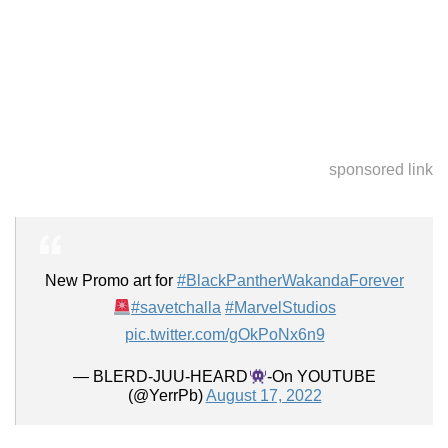
sponsored link
New Promo art for
#BlackPantherWakandaForever
#savetchalla
#MarvelStudios
pic.twitter.com/gOkPoNx6n9
— BLERD-JUU-HEARD
-On YOUTUBE
(@YerrPb)
August 17, 2022