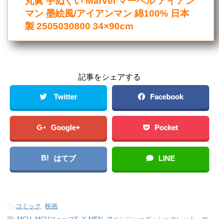
丸眞 手ぬぐい Marvel マーベル アイアン
マン 墨絵風/アイアンマン 綿100% 日本
製 2505030800 34×90cm
記事をシェアする
Twitter
Facebook
Google+
Pocket
B!
はてブ
LINE
-
コミック
,
映画