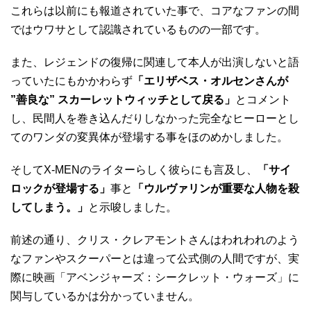
これらは以前にも報道されていた事で、コアなファンの間
ではウワサとして認識されているものの一部です。
また、レジェンドの復帰に関連して本人が出演しないと語
っていたにもかかわらず
「エリザベス・オルセンさんが
”善良な” スカーレットウィッチとして戻る」
とコメント
し、民間人を巻き込んだりしなかった完全なヒーローとし
てのワンダの変異体が登場する事をほのめかしました。
そしてX-MENのライターらしく彼らにも言及し、
「サイ
ロックが登場する」
事と
「ウルヴァリンが重要な人物を殺
してしまう。」
と示唆しました。
前述の通り、クリス・クレアモントさんはわれわれのよう
なファンやスクーパーとは違って公式側の人間ですが、実
際に映画「アベンジャーズ：シークレット・ウォーズ」に
関与しているかは分かっていません。