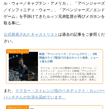
ル・ウォー／キャプテン・アメリカ」、「アベンジャーズ
／インフィニティ・ウォー」、「アベンジャーズ／エンド
ゲーム」を手掛けてきたルッソ兄弟監督が再びメガホンを
取る事に。
公式発表されたキャストリスト
は過去の記事をご参照くだ
さい。
映画「アベンジャーズ：ドゥームズデイ」、5時
間超のライブ配信で27名のキャスト発表、ショー
ト版も公開
マーベル・スタジオが開発中のMCU（マーベル・シ
ネマティック・ユニバース）の映画「アベンジャー
ズ：ドゥームズデイ」のキャストが正式に発表され
ました。日本時間の深夜から始まった発表では撮影
スタジオのキャスト用チェアを並べる形で、本作に
参加する俳優さんの名前が発表されています。
また、
ドクター・ストレンジ役のベネディクト・カンバー
バッチさんが出演を認めています。