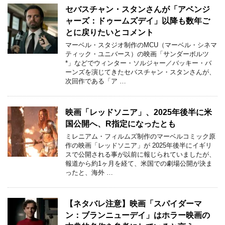
セバスチャン・スタンさんが「アベンジ
ャーズ：ドゥームズデイ」以降も数年ご
とに戻りたいとコメント
マーベル・スタジオ制作のMCU（マーベル・シネマ
ティック・ユニバース）の映画「サンダーボルツ
*」などでウィンター・ソルジャー／バッキー・バ
ーンズを演じてきたセバスチャン・スタンさんが、
次回作である「ア …
映画「レッドソニア」、2025年後半に米
国公開へ、R指定になったとも
ミレニアム・フィルムズ制作のマーベルコミック原
作の映画「レッドソニア」が 2025年後半にイギリ
スで公開される事が以前に報じられていましたが、
報道から約1ヶ月を経て、米国での劇場公開が決ま
ったと、海外 …
【ネタバレ注意】映画「スパイダーマ
ン：ブランニューデイ」はホラー映画の