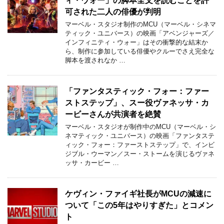
可された二人の俳優が判明
マーベル・スタジオ制作のMCU（マーベル・シネマ
ティック・ユニバース）の映画「アベンジャーズ／
インフィニティ・ウォー」はその衝撃的な結末か
ら、制作に参加している俳優やクルーでさえ完全な
脚本を渡されなか …
「ファンタスティック・フォー：ファー
ストステップ」、スー役ヴァネッサ・カ
ービーさんが共演者を絶賛
マーベル・スタジオが制作中のMCU（マーベル・シ
ネマティック・ユニバース）の映画「ファンタステ
ィック・フォー：ファーストステップ」で、インビ
ジブル・ウーマン／スー・ストームを演じるヴァネ
ッサ・カービー …
ケヴィン・ファイギ社長がMCUの減速に
ついて「この5年はやりすぎた」とコメン
ト