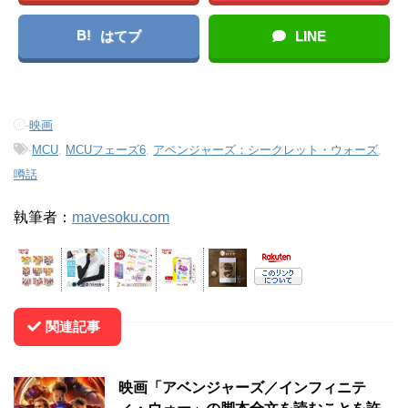
B!
はてブ
LINE
-
映画
-
MCU
,
MCUフェーズ6
,
アベンジャーズ：シークレット・ウォーズ
,
噂話
執筆者：
mavesoku.com
関連記事
映画「アベンジャーズ／インフィニテ
ィ・ウォー」の脚本全文を読むことを許