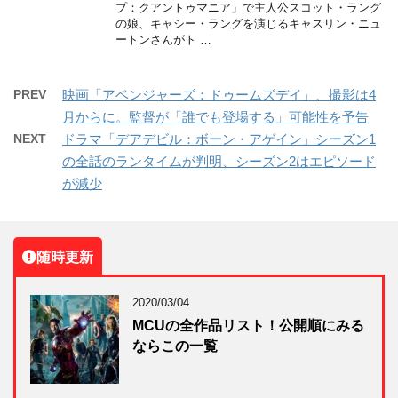
プ：クアントゥマニア」で主人公スコット・ラング
の娘、キャシー・ラングを演じるキャスリン・ニュ
ートンさんがト …
PREV
映画「アベンジャーズ：ドゥームズデイ」、撮影は4
月からに。監督が「誰でも登場する」可能性を予告
NEXT
ドラマ「デアデビル：ボーン・アゲイン」シーズン1
の全話のランタイムが判明、シーズン2はエピソード
が減少
随時更新
2020/03/04
MCUの全作品リスト！公開順にみる
ならこの一覧