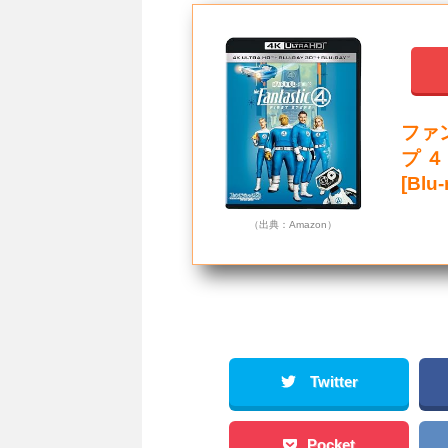
ファ
プ ４
[Blu-
（出典：Amazon）
Twitter
Pocket