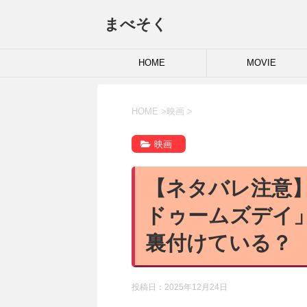
まべそく
HOME
MOVIE
HOME
>
映画
>
映画
【ネタバレ注意
ドゥームズデイ
裏付けている？
投稿日：
2025年12月24日