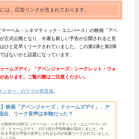
には、広告リンクが含まれております。
（マーベル・シネマティック・ユニバース）の映画「アベ
が正式公開となり、今週も新しい予告が公開されると見
はひと足早くリークされていました。この第1弾と第2弾
ではないかと話題になっています。
ゥームズデイ」「アベンジャーズ：シークレット・ウォ
があります。ご覧の際はご注意ください。
サンダー」のラブが再登場
。
意】映画「アベンジャーズ：ドゥームズデイ」、テ
流出、リーク音声は本物だった？
オが制作中のMCU（マーベル・シネマティック・ユニバース）の
ーズ：ドゥームズデイ」の2つ目の予告映像が流出しました。今
される予定の予告の音声とされるものが先週リークされていました
でしょうか。