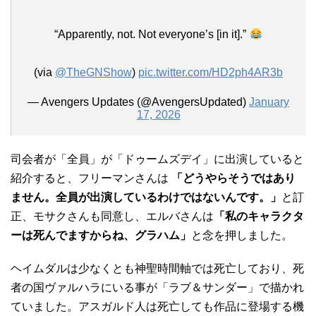
“Apparently, not. Not everyone’s [in it].”
(via
@TheGNShow
)
pic.twitter.com/HD2ph4AR3b
— Avengers Updates (@AvengersUpdated)
January
17, 2026
司会者が「全員」が「ドゥームズデイ」に出演していると
紹介すると、フリーマンさんは
「どうやらそうではあり
ません。全員が出演しているわけではないんです。」
と訂
正、モサクさんも同意し、エルバさんは
「私のキャラクタ
ーは死んでますからね、グラハム」
と念を押しました。
ヘイムダルは少なくとも神聖時間軸では死亡しており、死
者の国ヴァルハラにいる事が「ラブ＆サンダー」で描かれ
ていました。アスガルド人は死亡しても作品に登場する機