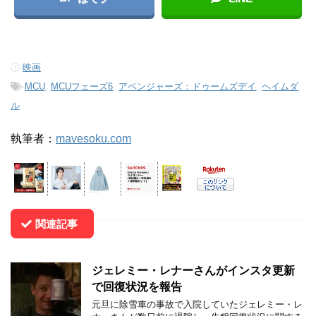
-
映画
-
MCU
,
MCUフェーズ6
,
アベンジャーズ：ドゥームズデイ
,
ヘイムダ
ル
執筆者：
mavesoku.com
関連記事
ジェレミー・レナーさんがインスタ更新
で回復状況を報告
元旦に除雪車の事故で入院していたジェレミー・レ