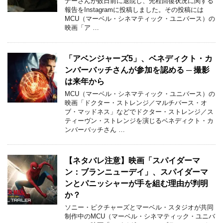
ナーさんが数日前に退院し、先程回復状況に関する
報告をInstagramに投稿しました。その投稿には
MCU（マーベル・シネマティック・ユニバース）の
映画「ア …
「アベンジャーズ5」、ベネディクト・カ
ンバーバッチさんが参加を認める ─ 撮影
は来年から
MCU（マーベル・シネマティック・ユニバース）の
映画「ドクター・ストレンジ／マルチバース・オ
ブ・マッドネス」などでドクター・ストレンジ／ス
ティーヴン・ストレンジを演じるベネディクト・カ
ンバーバッチさん …
【ネタバレ注意】映画「スパイダーマ
ン：ブランニューデイ」、スパイダーマ
ンとパニッシャーが手を組む理由が判明
か？
ソニー・ピクチャーズとマーベル・スタジオが共同
制作中のMCU（マーベル・シネマティック・ユニバ