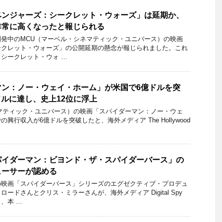
ベンジャーズ：シークレット・ウォーズ」は延期か、
非常に高くなったと報じられる
発中のMCU（マーベル・シネマティック・ユニバース）の映画
ークレット・ウォーズ」の公開延期の懸念が報じられました。これ
シークレット・ウォ …
マン：ノー・ウェイ・ホーム」が米国で6億ドルを突
ドルに達し、史上12位に浮上
マティック・ユニバース）の映画「スパイダーマン：ノー・ウェ
興行収入が6億ドルを突破したと、海外メディア The Hollywood
パイダーマン：ビヨンド・ザ・スパイダーバース」の
ューサーが認める
の映画「スパイダーバース」シリーズのエグゼクティブ・プロデュ
ードさんとクリス・ミラーさんが、海外メディア Digital Spy
、本 …