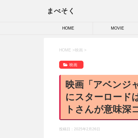
まべそく
HOME
MOVIE
HOME
>
映画
>
映画
映画「アベンジ
にスターロード
トさんが意味深
投稿日：
2025年2月26日