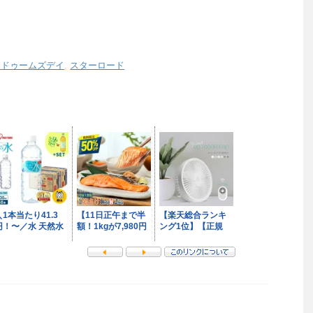
：ドゥームズデイ
,
スターロード