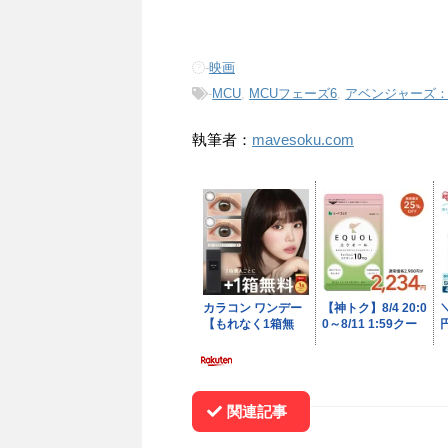
-
映画
-
MCU
,
MCUフェーズ6
,
アベンジャーズ
執筆者：
mavesoku.com
関連記事