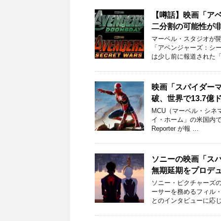
【噂話】映画「ア
二分割の可能性が
マーベル・スタジオが開
「アベンジャーズ：シ
は少し前に報道された「
映画「スパイダー
破、世界で13.7億
MCU（マーベル・シネ
イ・ホーム」の米国内での
Reporter が報 …
ソニーの映画「ス
無期延期をプロデ
ソニー・ピクチャーズ
ーサーを務めるフィル・ロ
とのインタビューに応じ