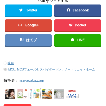
記事をシェアする
Twitter
Facebook
Google+
Pocket
B!
はてブ
LINE
-
映画
-
MCU
,
MCUフェーズ4
,
スパイダーマン：ノー・ウェイ・ホーム
執筆者：
mavesoku.com