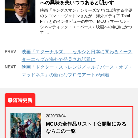
への興味を失いつつあると明かす
映画「キングスマン」シリーズなどに出演する俳優
のタロン・エジャトンさんが、海外メディア Total
Film とのインタビューの中で、MCU（マーベル・
シネマティック・ユニバース）映画への参加にかつ
て …
PREV
映画「エターナルズ」、セルシと日本に関わるイース
ターエッグが海外で発見され話題に
NEXT
映画「ドクター・ストレンジ／マルチバース・オブ・
マッドネス」の新たなプロモアートが到着
随時更新
2020/03/04
MCUの全作品リスト！公開順にみる
ならこの一覧