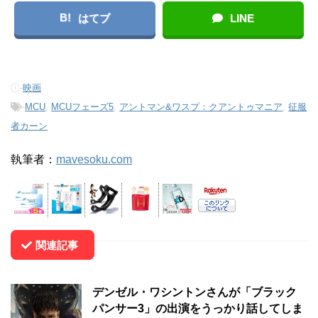
B!
はてブ
LINE
-
映画
-
MCU
,
MCUフェーズ5
,
アントマン&ワスプ：クアントゥマニア
,
征服
者カーン
執筆者：
mavesoku.com
関連記事
デンゼル・ワシントンさんが「ブラック
パンサー3」の出演をうっかり話してしま