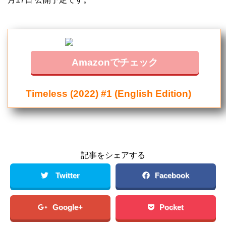
Amazonでチェック
Timeless (2022) #1 (English Edition)
記事をシェアする
Twitter
Facebook
Google+
Pocket