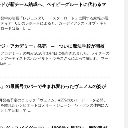
ードが新チーム結成へ、ベイビーグルートに代わるマ
開発中の映画「レジェンダリー・スターロード」に関する続報が届
ディア TCC のレポートによると、ガーディアンズ・オブ・ギャ
ロードは新しい …
ンジ・アカデミー」発売 ─ ついに魔法学校が開校
アカデミー」の#1が2020年3月4日に発売されました。ライターの
んとアーティストのハンベルト・ラモスさんによって描かれ、マー
動画 …
ム」の最新号カバーで生まれ変わったヴェノムの姿が
月発売予定のコミック「ヴェノム」#259のカバーアートを公開。
クを離れたシンビオートはメリー・ジェーン・ワトソンの体内に入
として活動して …