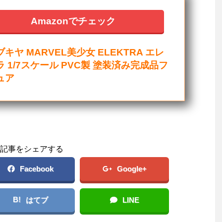
Amazonでチェック
キヤ MARVEL美少女 ELEKTRA エレ
 1/7スケール PVC製 塗装済み完成品フ
ュア
記事をシェアする
Facebook
Google+
B!
はてブ
LINE