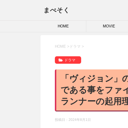
まべそく
HOME
MOVIE
HOME
>
ドラマ
>
ドラマ
「ヴィジョン」
である事をファ
ランナーの起用
投稿日：
2024年8月1日