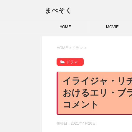
まべそく
HOME
MOVIE
HOME
>
ドラマ
>
ドラマ
イライジャ・リ
おけるエリ・ブ
コメント
投稿日：
2021年4月26日