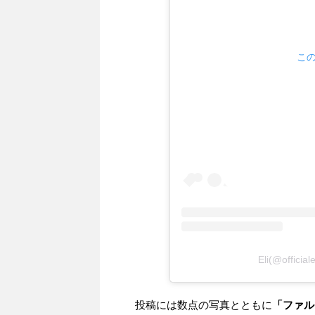
この
Eli(@offic
投稿には数点の写真とともに
「ファル