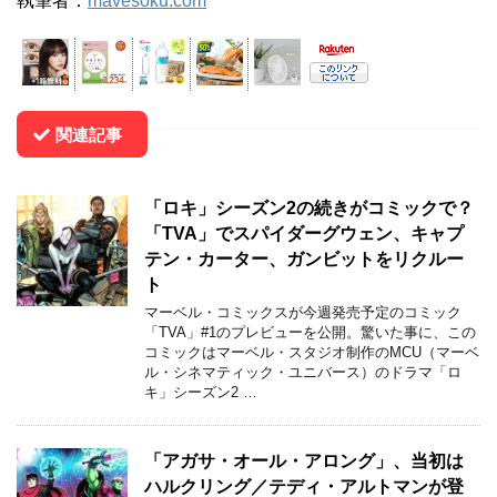
執筆者：
mavesoku.com
関連記事
「ロキ」シーズン2の続きがコミックで？
「TVA」でスパイダーグウェン、キャプ
テン・カーター、ガンビットをリクルー
ト
マーベル・コミックスが今週発売予定のコミック
「TVA」#1のプレビューを公開。驚いた事に、この
コミックはマーベル・スタジオ制作のMCU（マーベ
ル・シネマティック・ユニバース）のドラマ「ロ
キ」シーズン2 …
「アガサ・オール・アロング」、当初は
ハルクリング／テディ・アルトマンが登