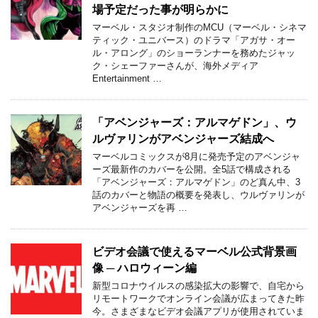
場予定だった事が明らかに
マーベル・スタジオ制作のMCU（マーベル・シネマ
ティック・ユニバース）のドラマ「アガサ・オー
ル・アロング」のショーランナーを務めたジャッ
ク・シェーファーさんが、海外メディア
Entertainment …
「アベンジャーズ：アルマゲドン」、ウ
ルヴァリンがアベンジャーズ結成へ
マーベルコミックスが8月に発売予定のアベンジャ
ーズ最新作のカバーを公開。全5話で構成される
「アベンジャーズ：アルマゲドン」のど真ん中、3
話のカバーと物語の概要を発表し、ウルヴァリンが
アベンジャーズを再 …
ビデオ会議で使えるマーベル公式背景画
像 ─ ハロウィーン編
新型コロナウイルスの感染拡大の影響で、自宅から
リモートワークでオンライン会議が広まってきた昨
今。さまざまなビデオ会議アプリが使用されていま