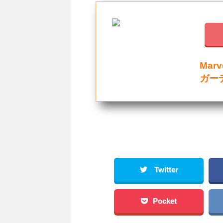
Marv
ガー
Twitter
Pocket