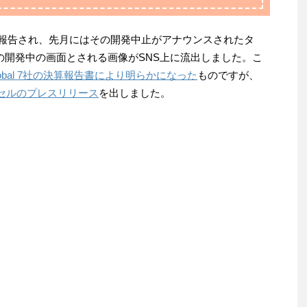
s による開発が報告され、先月にはその開発中止がアナウンスされたタ
の開発中の画面とされる画像がSNS上に流出しました。こ
 Global 7社の決算報告書により明らかになった
ものですが、
セルのプレスリリース
を出しました。