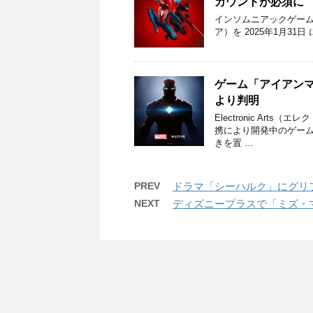
カウントが必須に
インソムニアックゲームズが「M
ア）を 2025年1月3
ゲーム「アイアンマ
より判明
Electronic Arts
携により開発中のゲー
きを置 …
PREV
ドラマ「シーハルク」にグリ
NEXT
ディズニープラスで「ミズ・