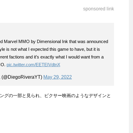
sponsored link
eled Marvel MMO by Dimensional Ink that was announced
yle is not what I expected this game to have, but it is
ferent factions and it’s exactly what I would want from a
MO.
pic.twitter.com/EETEIVdtnX
a (@DiegoRiveraYT)
May 29, 2022
ングの一部と見られ、ピクサー映画のようなデザインと