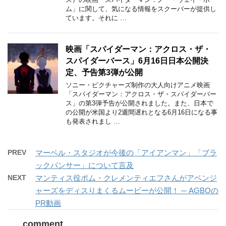
ム」に関して、気になる情報をスクーパーが提供し
ています。それに …
映画「スパイダーマン：アクロス・ザ・
スパイダーバース」6月16日日本公開決
定、予告第3弾が公開
ソニー・ピクチャーズ制作の大人向けアニメ映画
「スパイダーマン：アクロス・ザ・スパイダーバー
ス」の第3弾予告が公開されました。また、日本で
の公開が米国より2週間遅れとなる6月16日になる事
も発表されまし …
PREV
マーベル・スタジオが今後の「アイアンマン」「ブラ
ックパンサー」について言及
NEXT
マンティス役ポム・クレメンティエフさんがアベンジ
ャーズをディスりまくるムービーが公開！ ─ AGBOの
PR動画
comment