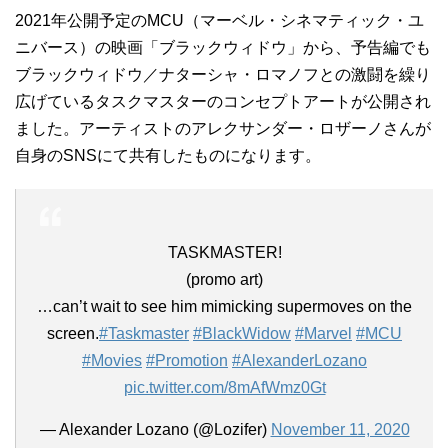
2021年公開予定のMCU（マーベル・シネマティック・ユ
ニバース）の映画「ブラックウィドウ」から、予告編でも
ブラックウィドウ／ナターシャ・ロマノフとの激闘を繰り
広げているタスクマスターのコンセプトアートが公開され
ました。アーティストのアレクサンダー・ロザーノさんが
自身のSNSにて共有したものになります。
TASKMASTER!
(promo art)
…can’t wait to see him mimicking supermoves on the
screen.
#Taskmaster
#BlackWidow
#Marvel
#MCU
#Movies
#Promotion
#AlexanderLozano
pic.twitter.com/8mAfWmz0Gt
— Alexander Lozano (@Lozifer)
November 11, 2020