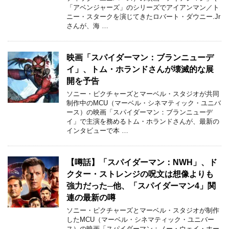
「アベンジャーズ」のシリーズでアイアンマン／ト
ニー・スタークを演じてきたロバート・ダウニー.Jr
さんが、海 …
映画「スパイダーマン：ブランニューデ
イ」、トム・ホランドさんが壊滅的な展
開を予告
ソニー・ピクチャーズとマーベル・スタジオが共同
制作中のMCU（マーベル・シネマティック・ユニバ
ース）の映画「スパイダーマン：ブランニューデ
イ」で主演を務めるトム・ホランドさんが、最新の
インタビューで本 …
【噂話】「スパイダーマン：NWH」、ド
クター・ストレンジの呪文は想像よりも
強力だった─他、「スパイダーマン4」関
連の最新の噂
ソニー・ピクチャーズとマーベル・スタジオが制作
したMCU（マーベル・シネマティック・ユニバー
ス）の映画「スパイダーマン：ノー・ウェイ・ホー