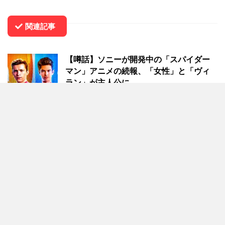
関連記事
【噂話】ソニーが開発中の「スパイダー
マン」アニメの続報、「女性」と「ヴィ
ラン」が主人公に
ソニーが少なくとも2つ以上の「スパイダーマン」
アニメを開発していると報じられていた件につい
て、続報がオンライン上に登場しています。ヴェノ
ムの18禁アニメの開発も噂されていますが、「スパ
イダーバース」シ …
ドラマ「ジェシカ・ジョーンズ」MCUの
新作が進行中、プロデューサーが認める
マーベル・テレビジョンの責任者を務めるブラッ
ド・ウィンダーバウムさんが、ジェシカ・ジョーン
ズに焦点をあてた新シリーズを開発中である事を認
めました。ジェシカ・ジョーンズはMCU（マーベ
ル・シネマティック …