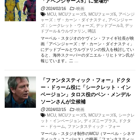
「アベンジャーズ5」に登場か
2024/02/16
-
映画
MCU
,
MCUフェーズ5
,
MCUフェーズ6
,
アベンジ
ャーズ：ザ・カーン・ダイナスティ
,
アベンジャー
ズ：シークレット・ウォーズ
,
デッドプール3
,
デッ
ドプール＆ウルヴァリン
,
噂話
マーベル・スタジオのケヴィン・ファイギ社長が映
画「アベンジャーズ：ザ・カーン・ダイナスティ」
にデッドプールとウルヴァリンの投入を検討してい
ると、海外スクーパーのダニエル・リヒトマン氏が
報じています。二 …
「ファンタスティック・フォー」ドクタ
ー・ドゥーム役に「シークレット・イン
ベージョン」タロス役のベン・メンデル
ソーンさんが立候補
2024/02/15
-
映画
MCU
,
MCUフェーズ5
,
MCUフェーズ6
,
シークレ
ット・インベージョン
,
ディズニープラス
,
ドクタ
ー・ドゥーム
,
ファンタスティック・フォー
マーベル・スタジオ制作のMCU（マーベル・シネマ
ティック・ユニバース）の映画「ファンタスティッ