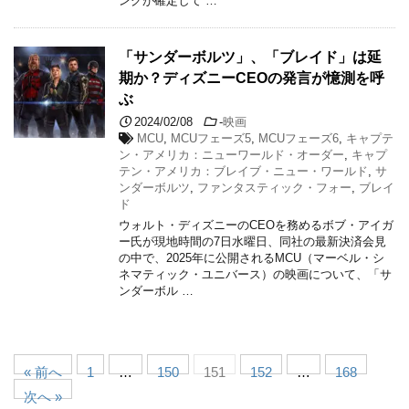
ングが確定して …
「サンダーボルツ」、「ブレイド」は延
期か？ディズニーCEOの発言が憶測を呼
ぶ
2024/02/08
-
映画
MCU
,
MCUフェーズ5
,
MCUフェーズ6
,
キャプテ
ン・アメリカ：ニューワールド・オーダー
,
キャプ
テン・アメリカ：ブレイブ・ニュー・ワールド
,
サ
ンダーボルツ
,
ファンタスティック・フォー
,
ブレイ
ド
ウォルト・ディズニーのCEOを務めるボブ・アイガ
ー氏が現地時間の7日水曜日、同社の最新決済会見
の中で、2025年に公開されるMCU（マーベル・シ
ネマティック・ユニバース）の映画について、「サ
ンダーボル …
« 前へ
1
…
150
151
152
…
168
次へ »