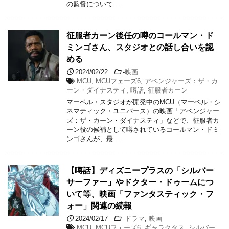
の監督について …
征服者カーン後任の噂のコールマン・ド
ミンゴさん、スタジオとの話し合いを認
める
2024/02/22
-
映画
MCU
,
MCUフェーズ6
,
アベンジャーズ：ザ・カ
ーン・ダイナスティ
,
噂話
,
征服者カーン
マーベル・スタジオが開発中のMCU（マーベル・シ
ネマティック・ユニバース）の映画「アベンジャー
ズ：ザ・カーン・ダイナスティ」などで、征服者カ
ーン役の候補として噂されているコールマン・ドミ
ンゴさんが、最 …
【噂話】ディズニープラスの「シルバー
サーファー」やドクター・ドゥームにつ
いて等、映画「ファンタスティック・フ
ォー」関連の続報
2024/02/17
-
ドラマ
,
映画
MCU
,
MCUフェーズ6
,
ギャラクタス
,
シルバー