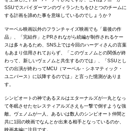
SSUでスパイダーマンのヴィランたちをひとつのチームに
する計画を諦めた事を意味しているのでしょうか？
マーベル映画以外のフランチャイズ映画でも「最後の作
品」、「完結作」とPRされながら続編が制作されるケー
スは多々あるため、SNS上では今回のハーディさんの言葉
もあまり信用されておらず、「このヴェノムとの関係が終
わって、新しいヴェノムと共生するのでは」、「SSUとし
ての出演が終わってMCU（マーベル・シネマティック・
ユニバース）に以降するのでは」と言った憶測がありま
す。
シンビオートの神であるヌルはエターナルズが一丸となっ
て冬眠させたセレスティアルズさえも一撃で倒すような強
敵。ヴェノムが一人、あるいは数人のシンビオート仲間と
共に1回の映画でなんとか出来る相手となっているのか、
映画本編に注目です。