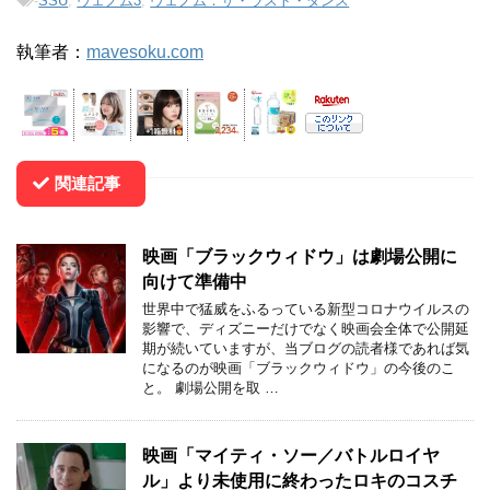
-
SSU
,
ヴェノム3
,
ヴェノム：ザ・ラスト・ダンス
執筆者：
mavesoku.com
関連記事
映画「ブラックウィドウ」は劇場公開に
向けて準備中
世界中で猛威をふるっている新型コロナウイルスの
影響で、ディズニーだけでなく映画会全体で公開延
期が続いていますが、当ブログの読者様であれば気
になるのが映画「ブラックウィドウ」の今後のこ
と。 劇場公開を取 …
映画「マイティ・ソー／バトルロイヤ
ル」より未使用に終わったロキのコスチ