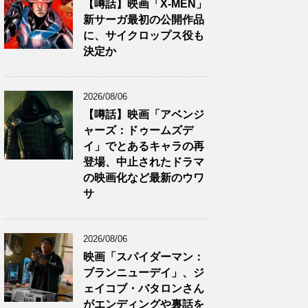
【噂話】映画「X-MEN」
新サーガ最初の公開作品
に、サイクロップス役も
決定か
2026/08/06
【噂話】映画「アベンジ
ャーズ：ドゥームズデ
イ」でとあるキャラの再
登場、中止されたドラマ
の映画化など最新のウワ
サ
2026/08/06
映画「スパイダーマン：
ブランニューデイ」、ジ
ェイコブ・バタロンさん
がエンディングや裏話を