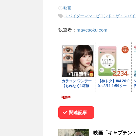
-
映画
-
スパイダーマン：ビヨンド・ザ・スパイ
執筆者：
mavesoku.com
関連記事
映画「キャプテン