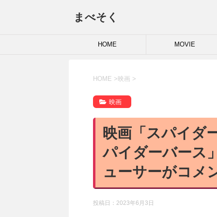
まべそく
HOME
MOVIE
HOME
>
映画
>
映画
映画「スパイダ
パイダーバース
ューサーがコメ
投稿日：
2023年6月3日