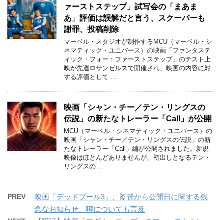
ァーストステップ」試写会の「まあま
あ」評価は誤解だと言う、スクーパーも
謝罪、投稿削除
マーベル・スタジオが制作するMCU（マーベル・シ
ネマティック・ユニバース）の映画「ファンタステ
ィック・フォー：ファーストステップ」のテスト上
映が先週ロサンゼルスで開催され、映画の内容に対
する評価として …
映画「シャン・チー／テン・リングスの
伝説」の新たなトレーラー「Call」が公開
MCU（マーベル・シネマティック・ユニバース）の
映画「シャン・チー／テン・リングスの伝説」の新
たなトレーラー「Call」編が公開されました。新規
映像はほとんどありませんが、初出しとなるテン・
リングスの …
PREV
映画「デッドプール3」、監督から公開日に関する残
念なお知らせ、噂についても言及