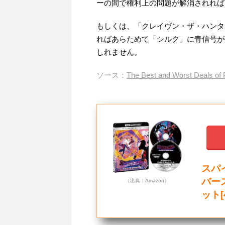
ーの間で権利上の問題が解消されれば
もしくは、「クレイヴン・ザ・ハンタ
ればあらためて「シルク」に青信号が
しれません。
ソース：
The Best and Worst Deals of 
スパ
バー
（出典：Amazon）
ット[4