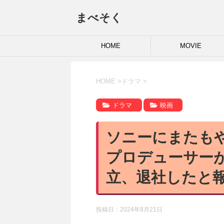
まべそく
HOME
MOVIE
HOME
>
ドラマ
>
ドラマ
映画
ソニーにまたも
プロデューサー
立、退社したと
投稿日：
2024年8月21日