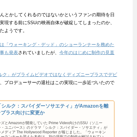
なんとかしてくれるのではないかというファンの期待を日
実現する前にSSUの映画自体が破綻してしまったのか、
たようです。
は「ウォーキング・デッド」のショーランナーを務めた
事も発表
されていましたが、
今年のはじめに制作の見直
ルク」がプライムビデオではなくディズニープラスでデビ
、プロデューサーの退社はこの実現に一歩近づいたので
「シルク：スパイダーソサエティ」がAmazonを離
ープラス向けに変更か
とAmazonが開発していた Prime Video向けのSSU（ソニー
ン・ユニバース）のドラマ「シルク：スパイダー・ソサエティ」が
ィア The Hollywood Reporter が報じました。「ウォーキン
ョーランナーを迎えた本作は、別の場所での制作が検討されている