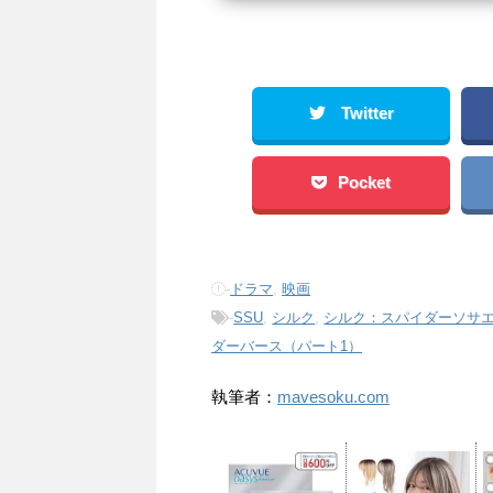
Twitter
Pocket
-
ドラマ
,
映画
-
SSU
,
シルク
,
シルク：スパイダーソサ
ダーバース（パート1）
執筆者：
mavesoku.com