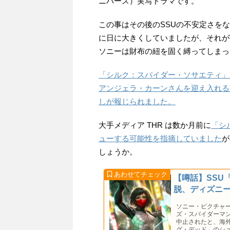
ニバース）実写ドラマです。
この事はその後のSSUの不安定さを
に日に大きくしていましたが、それが
ソニーは財布の紐を固く縛ってしまっ
「シルク：スパイダー・ソサエティ」
アンジェラ・カーンさんを迎え入れる
しが報じられました。
大手メディア THR は数か月前に
「シ
ューする可能性を指摘していました
が
しょうか。
【噂話】SSU
脱、ディズニ
ソニー・ピクチャーズ
ズ・スパイダーマ
中止されたと、海外メデ
グ・デッド」のシ