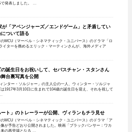
Sで発表しました。 …
家が「アベンジャーズ／エンドゲーム」と矛盾してい
論について語る
のMCU（マーベル・シネマティック・ユニバース）のドラマ「ロ
ドライターを務めるエリック・マーティンさんが、海外メディア
ズの誕生日をお祝いして、セバスチャン・スタンさん
の舞台裏写真を公開
ウィンター・ソルジャー」の主人公の一人、ウィンター・ソルジャ
1917年3月10日に生まれで104歳の誕生日を迎え、それを祝して
…
ハート」のトレーラーが公開、ヴィランもチラ見せ
のMCU（マーベル・シネマティック・ユニバース）のドラマ「ア
映像が予告どおり公開されました。映画「ブラックパンサー：ワカ
来の再登場となる …