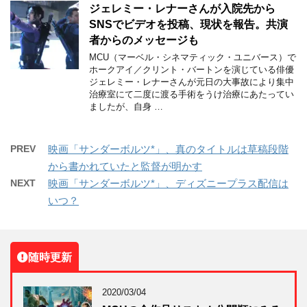
ジェレミー・レナーさんが入院先から
SNSでビデオを投稿、現状を報告。共演
者からのメッセージも
MCU（マーベル・シネマティック・ユニバース）で
ホークアイ／クリント・バートンを演じている俳優
ジェレミー・レナーさんが元日の大事故により集中
治療室にて二度に渡る手術をうけ治療にあたってい
ましたが、自身 …
PREV
映画「サンダーボルツ*」、真のタイトルは草稿段階
から書かれていたと監督が明かす
NEXT
映画「サンダーボルツ*」、ディズニープラス配信は
いつ？
随時更新
2020/03/04