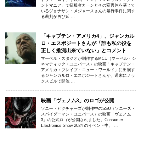
ントマニア」で征服者カーンとその変異体を演じて
いるジョナサン・メジャースさんの暴行事件に関す
る裁判が再び延 …
「キャプテン・アメリカ4」、ジャンカル
ロ・エスポジートさんが「誰も私の役を
正しく推測出来ていない」とコメント
マーベル・スタジオが制作するMCU（マーベル・シ
ネマティック・ユニバース）の映画「キャプテン・
アメリカ：ブレイブ・ニュー・ワールド」に出演す
るジャンカルロ・エスポジートさんが、週末にノッ
クスビルで開催 …
映画「ヴェノム3」のロゴが公開
ソニー・ピクチャーズが制作中のSSU（ソニーズ・
スパイダーマン・ユニバース）の映画「ヴェノム
3」の公式ロゴが公開されました。Consumer
Electronics Show 2024 のイベント中、 …