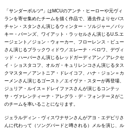
「サンダーボルツ*」はMCUのアンチ・ヒーローや元ヴィ
ランを寄せ集めたチームを描く作品で、過去作よりセバス
チャン・スタンさん演じるウィンター・ソルジャー／バッ
キー・バーンズ、ワイアット・ラッセルさん演じるU.S.エ
ージェント／ジョン・ウォーカー、フローレンス・ピュー
さん演じるブラックウィドウ／エレーナ・ベロワ、デヴィ
ッド・ハーバーさん演じるレッドガーディアン／アレクセ
イ・ショスタコフ、オルガ・キュリレンコさん演じるタス
クマスター／アントニア・ドレイコフ、ハナ・ジョン＝カ
ーメンさん演じるゴースト／エイヴァ・スターが再登場、
ジュリア・ルイス＝ドレイファスさんが演じるコンテッ
サ・ヴァレンティーナ・アレグラ・デ・フォンテーヌがこ
のチームを率いることになります。
ジェラルディン・ヴィスワナサンさんがアヨ・エデビリさ
んに代わって（ソングバードと噂される）メルを演じ、ル