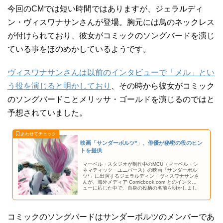
今回のCMでは短い時間ではありますが、ジェラルディ
ン・ヴィスワナサンさんが登場。胸元には鳥のネックレス
が付けられており、彼女がコミックのソングバードを演じ
ている事をほのめかしているようです。
ヴィスワナサンさんは以前のインタビューで「メル」とい
う役を演じると明かしており
、その時から彼女がコミック
のソングバードことメリッサ・ゴールドを演じるのではと
予想されていました。
映画「サンダーボルツ*」、俳優が秘密の役のヒン
トを提供
マーベル・スタジオが制作中のMCU（マーベル・シ
ネマティック・ユニバース）の映画「サンダーボル
ツ*」に出演するジェラルディン・ヴィスワナサンさ
んが、海外メディア Comicbook.com とのインタビ
ューに応じた中で、自身の役柄の名前を明かしまし
た。
コミックのソングバードはサンダーボルツのメンバーであ