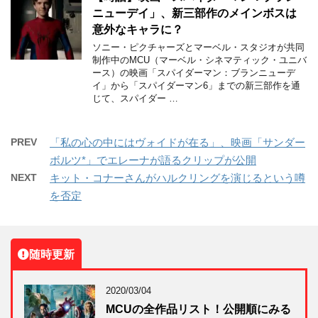
ニューデイ」、新三部作のメインボスは
意外なキャラに？
ソニー・ピクチャーズとマーベル・スタジオが共同
制作中のMCU（マーベル・シネマティック・ユニバ
ース）の映画「スパイダーマン：ブランニューデ
イ」から「スパイダーマン6」までの新三部作を通
じて、スパイダー …
PREV
「私の心の中にはヴォイドが在る」、映画「サンダー
ボルツ*」でエレーナが語るクリップが公開
NEXT
キット・コナーさんがハルクリングを演じるという噂
を否定
随時更新
2020/03/04
MCUの全作品リスト！公開順にみる