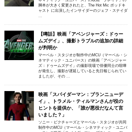
脚本が大きく変更されたと、The Hot Mic ポッドキ
ャスト に出演したインサイダーのジェフ・スナイダ
…
【噂話】映画「アベンジャーズ：ドゥー
ムズデイ」、撮影トラブルの追加の詳細
が判明か
マーベル・スタジオが制作中のMCU（マーベル・シ
ネマティック・ユニバース）の映画「アベンジャー
ズ：ドゥームズデイ」の撮影現場で俳優同士の喧嘩
が発生し、撮影が遅延していると先日報じられてい
ましたが、その …
映画「スパイダーマン：ブランニューデ
イ」、トラメル・ティルマンさんが役の
ヒントを提供か、「誰が悪役だなんて言
いました？」
ソニー・ピクチャーズとマーベル・スタジオが共同
制作中のMCU（マーベル・シネマティック・ユニバ