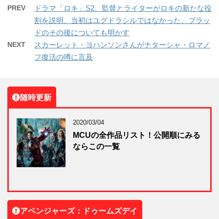
PREV
ドラマ「ロキ」S2、監督とライターがロキの新たな役
割を説明、当初はユグドラシルではなかった、ブラッ
ドのその後についても明かす
NEXT
スカーレット・ヨハンソンさんがナターシャ・ロマノ
フ復活の噂に言及
随時更新
2020/03/04
MCUの全作品リスト！公開順にみる
ならこの一覧
アベンジャーズ：ドゥームズデイ