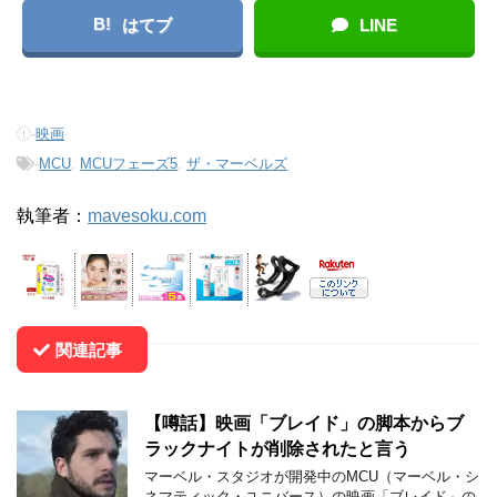
B!
はてブ
LINE
-
映画
-
MCU
,
MCUフェーズ5
,
ザ・マーベルズ
執筆者：
mavesoku.com
関連記事
【噂話】映画「ブレイド」の脚本からブ
ラックナイトが削除されたと言う
マーベル・スタジオが開発中のMCU（マーベル・シ
ネマティック・ユニバース）の映画「ブレイド」の