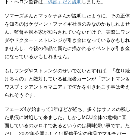
ト・ヘロン監督は
「偶然」だと説明
しました。
ソマーズさんとマッケナさんが説明したように、その正体
を知るのはケヴィン・ファイギ社長のみなのかもしれませ
ん。監督や脚本家が知らされていないだけで、実際にワン
ダやドクター・ストレンジが引き金になっているかもしれ
ませんし、今後の作品で新たに描かれるイベントが引き金
になっているかもしれません。
もしワンダやストレンジのせいでないとすれば、「在り続
けるもの」と敵対している征服者カーンが「アントマン＆
ワスプ：クアントゥマニア」で何かを引き起こす事は考え
られそうです。
フェーズ4が始まって1年ほどが経ち、多くはサノスの残し
た爪痕に対処して来ました。しかしMCU全体の危機に直
面しているのがロキであるというのは興味深い事です。た
だし、2022年公開もしくは配信予定の作品でマルチバー