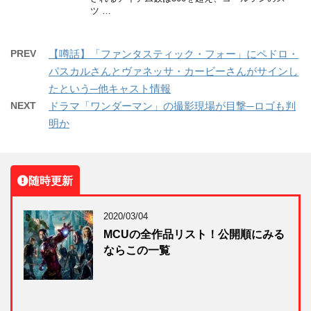
ツ …
PREV
【噂話】「ファンタスティック・フォー」にペドロ・
パスカルさんとヴァネッサ・カービーさんがサインし
たという─他キャスト情報
NEXT
ドラマ「ワンダーマン」の撮影現場が目撃─ロゴも判
明か
随時更新
2020/03/04
MCUの全作品リスト！公開順にみる
ならこの一覧