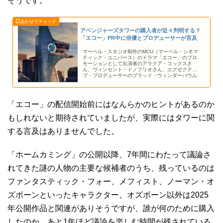
そうです。
アベンジャーズタワーの購入者が近々判明する？
「エコー」PR中に俳優とプロデューサーが言及
マーベル・スタジオ制作のMCU（マーベル・シネマ
ティック・ユニバース）のドラマ「エコー」のプロ
モーションとして出演者のアラクア・コックスさ
ん、ヴィンセント・ドノフリオさん、エグゼクティ
ブ・プロデューサーのブラッド・ウィンダーバウム
さんらが海外メディア Comicbook.com とのインタ
ビューに応じた中で、アベンジャーズタワーに関す
る質疑応答が含まれていました。
「エコー」の配信開始前にはなんらかのヒントがあるのか
もしれないと期待されていましたが、実際にはタワーに関
する言及はありませんでした。
「ホームカミング」の公開以降、7年間にわたって議論さ
れてきた謎の人物の主要な候補者のうち、残っているのは
ファンタスティック・フォー、メフィスト、ノーマン・オ
ズボーンといったキャラクター。オズボーン以外は2025
年公開作品と関連がありそうですが、誰が何のために購入
したのか、あと1年ほど議論を楽しむ時間が残されている