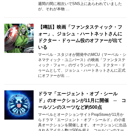
週間の間に相次いでSNS上にあらわれていました
が、それが本物 …
【噂話】映画「ファンタスティック・フ
ォー」、ジョシュ・ハートネットさんに
ドクター・ドゥーム役のオファーが出て
いる
マーベル・スタジオが開発中のMCU（マーベル・シ
ネマティック・ユニバース）の映画「ファンタステ
ィック・フォー」のヴィランの一人、ドクター・ド
ゥームとして、ジョシュ・ハートネットさんに正式
にオファーが出 …
ドラマ「エージェント・オブ・シール
ド」のオークションが11月に開催 ─ コ
ールソンのスーツなど約500点
マーベルとオークションサイトPropStoreが11月か
らドラマ「エージェント・オブ・シールド」の小道
具オークションを開催します。 オークションに出品
されるアイテム数は500を超え、コールソンのスー