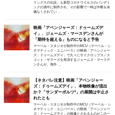
リングスの伝説」も新型コロナウイルスのパンデミ
ックの渦中に制作され、その影響で一時は中断を余
儀なくされてい …
映画「アベンジャーズ：ドゥームズデ
イ」、ジェームズ・マースデンさんが
「期待を超える」ものになると予告
マーベル・スタジオが制作中のMCU（マーベル・シ
ネマティック・ユニバース）の映画「アベンジャー
ズ：ドゥームズデイ」で久々にサイクロップス／ス
コット・サマーズを再演するジェームズ・マースデ
ンさんが、海外 …
【ネタバレ注意】映画「アベンジャー
ズ：ドゥームズデイ」、本物映像が流出
か？「サンダーボルツ*」の展開は中止さ
れたとも
マーベル・スタジオが制作中のMCU（マーベル・シ
ネマティック・ユニバース）の映画「アベンジャー
ズ：ドゥームズデイ」の映像とされるものがこの一