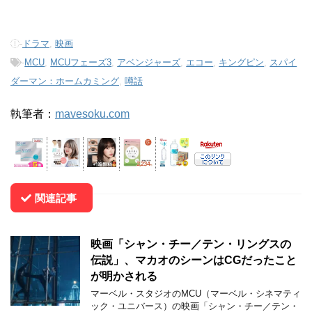
-
ドラマ
,
映画
-
MCU
,
MCUフェーズ3
,
アベンジャーズ
,
エコー
,
キングピン
,
スパイ
ダーマン：ホームカミング
,
噂話
執筆者：
mavesoku.com
関連記事
映画「シャン・チー／テン・リングスの
伝説」、マカオのシーンはCGだったこと
が明かされる
マーベル・スタジオのMCU（マーベル・シネマティ
ック・ユニバース）の映画「シャン・チー／テン・