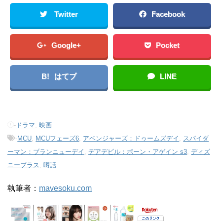
Twitter
Facebook
Google+
Pocket
B!
はてブ
LINE
-
ドラマ
,
映画
-
MCU
,
MCUフェーズ6
,
アベンジャーズ：ドゥームズデイ
,
スパイダ
ーマン：ブランニューデイ
,
デアデビル：ボーン・アゲイン s3
,
ディズ
ニープラス
,
噂話
執筆者：
mavesoku.com