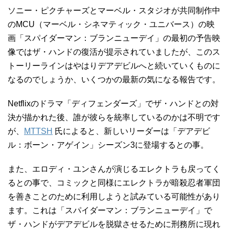
ソニー・ピクチャーズとマーベル・スタジオが共同制作中
のMCU（マーベル・シネマティック・ユニバース）の映
画「スパイダーマン：ブランニューデイ」の最初の予告映
像ではザ・ハンドの復活が提示されていましたが、このス
トーリーラインはやはりデアデビルへと続いていくものに
なるのでしょうか、いくつかの最新の気になる報告です。
Netflixのドラマ「ディフェンダーズ」でザ・ハンドとの対
決が描かれた後、誰が彼らを統率しているのかは不明です
が、
MTTSH
氏によると、新しいリーダーは「デアデビ
ル：ボーン・アゲイン」シーズン3に登場するとの事。
また、エロディ・ユンさんが演じるエレクトラも戻ってく
るとの事で、コミックと同様にエレクトラが暗殺忍者軍団
を善きことのために利用しようと試みている可能性があり
ます。これは「スパイダーマン：ブランニューデイ」で
ザ・ハンドがデアデビルを脱獄させるために刑務所に現れ