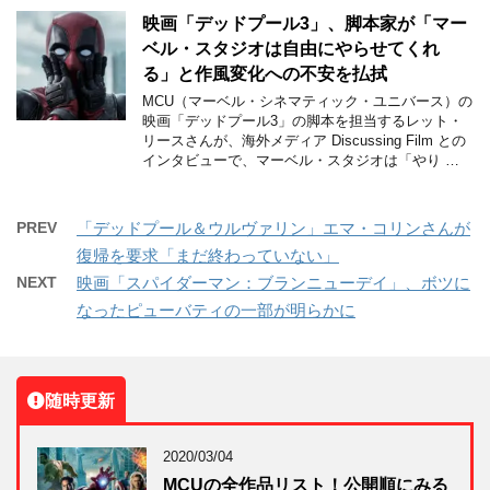
映画「デッドプール3」、脚本家が「マー
ベル・スタジオは自由にやらせてくれ
る」と作風変化への不安を払拭
MCU（マーベル・シネマティック・ユニバース）の
映画「デッドプール3」の脚本を担当するレット・
リースさんが、海外メディア Discussing Film との
インタビューで、マーベル・スタジオは「やり …
PREV
「デッドプール＆ウルヴァリン」エマ・コリンさんが
復帰を要求「まだ終わっていない」
NEXT
映画「スパイダーマン：ブランニューデイ」、ボツに
なったピューバティの一部が明らかに
随時更新
2020/03/04
MCUの全作品リスト！公開順にみる