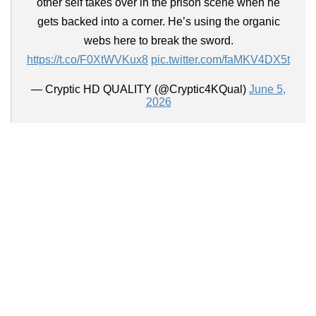
other self takes over in the prison scene when he
gets backed into a corner. He’s using the organic
webs here to break the sword.
https://t.co/F0XtWVKux8
pic.twitter.com/faMKV4DX5t
— Cryptic HD QUALITY (@Cryptic4KQual)
June 5,
2026