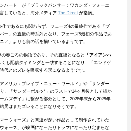
ンハート」が「ブラックパンサー：ワカンダ・フォーエ
明言していると、海外メディア
The Direct
が指摘。
終作であるにも関わらず、フェーズ4の最終作である「ブ
バー」の直後の時系列となり、フェーズ5最初の作品であ
ニア」よりも前の話を描いているようです。
5年の春ごろの物語であり、その直後となると
「アイアンハ
しくも配信タイミングと一致することになり、「エンドゲ
時代とのズレを吸収する形になるようです。
アメリカ：ブレイブ・ニュー・ワールド」や「サンダー
ており、「サンダーボルツ*」のラストで14ヶ月後として描か
ムズデイ」に繋がる部分として、2028年末から2029年
結局はまたズレることになりそうです。
マーウォーズ」と関連が深い作品として制作されていた
ウォーズ」が映画になったりドラマになったり定まらな