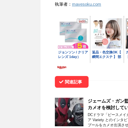
執筆者：
mavesoku.com
関連記事
ジェームズ・ガン
カメオを検討して
DCドラマ「ピースメイ
ア Variety との
プールをカメオ出演させ