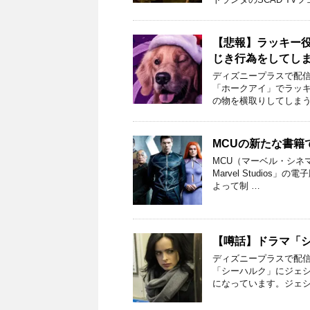
【悲報】ラッキー
じき行為をしてし
ディズニープラスで配信
「ホークアイ」でラッ
の物を横取りしてしまう
MCUの新たな書籍
MCU（マーベル・シネマテ
Marvel Studio
よって制 …
【噂話】ドラマ「
ディズニープラスで配信
「シーハルク」にジェシ
になっています。ジェシ