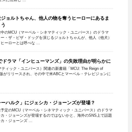
役ジョルトちゃん、他人の物を奪うヒーローにあるま
まう
中のMCU（マーベル・シネマティック・ユニバース）のドラマ
キー・ザ・ピザ・ドッグを演じるジョルトちゃんが、他人（他犬）
ヒーローとは呼べな …
でドラマ「インヒューマンズ」の失敗理由が明らかに
ィック・ユニバース）関連の新書籍「MCU: The Reign of
s」の電子版がリリースされ、その中で米ABCとマーベル・テレビジョンに
シーハルク」にジェシカ・ジョーンズが登場？
予定のMCU（マーベル・シネマティック・ユニバース）のドラマ
カ・ジョーンズが登場するのではないかと、海外のSNS上で話題
カ・ジョーンズ …