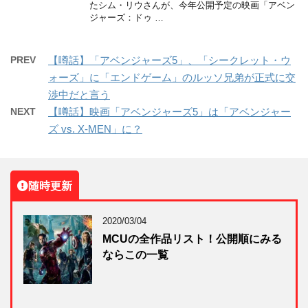
たシム・リウさんが、今年公開予定の映画「アベン
ジャーズ：ドゥ …
PREV
【噂話】「アベンジャーズ5」、「シークレット・ウ
ォーズ」に「エンドゲーム」のルッソ兄弟が正式に交
渉中だと言う
NEXT
【噂話】映画「アベンジャーズ5」は「アベンジャー
ズ vs. X-MEN」に？
随時更新
2020/03/04
MCUの全作品リスト！公開順にみる
ならこの一覧