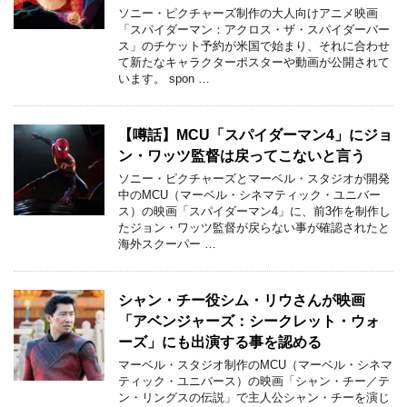
ソニー・ピクチャーズ制作の大人向けアニメ映画
「スパイダーマン：アクロス・ザ・スパイダーバー
ス」のチケット予約が米国で始まり、それに合わせ
て新たなキャラクターポスターや動画が公開されて
います。 spon …
【噂話】MCU「スパイダーマン4」にジョ
ン・ワッツ監督は戻ってこないと言う
ソニー・ピクチャーズとマーベル・スタジオが開発
中のMCU（マーベル・シネマティック・ユニバー
ス）の映画「スパイダーマン4」に、前3作を制作し
たジョン・ワッツ監督が戻らない事が確認されたと
海外スクーパー …
シャン・チー役シム・リウさんが映画
「アベンジャーズ：シークレット・ウォ
ーズ」にも出演する事を認める
マーベル・スタジオ制作のMCU（マーベル・シネマ
ティック・ユニバース）の映画「シャン・チー／テ
ン・リングスの伝説」で主人公シャン・チーを演じ