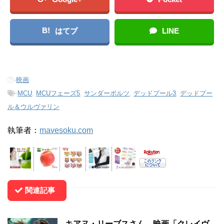
B!
はてブ
LINE
-
映画
-
MCU
,
MCUフェーズ5
,
サンダーボルツ
,
デッドプール3
,
デッドプー
ル＆ウルヴァリン
執筆者：
mavesoku.com
関連記事
キアヌ・リーブスさん、映画「クレイヴ