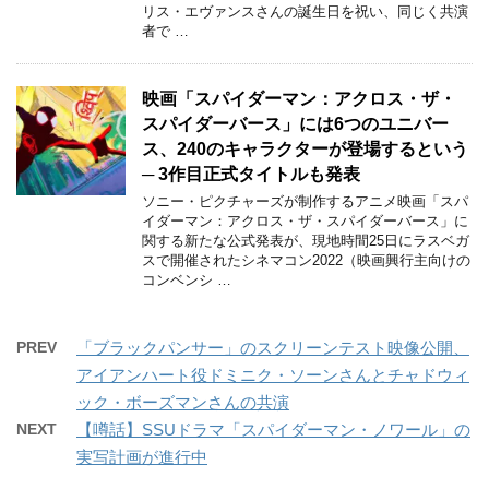
リス・エヴァンスさんの誕生日を祝い、同じく共演
者で …
映画「スパイダーマン：アクロス・ザ・
スパイダーバース」には6つのユニバー
ス、240のキャラクターが登場するという
─ 3作目正式タイトルも発表
ソニー・ピクチャーズが制作するアニメ映画「スパ
イダーマン：アクロス・ザ・スパイダーバース」に
関する新たな公式発表が、現地時間25日にラスベガ
スで開催されたシネマコン2022（映画興行主向けの
コンベンシ …
PREV
「ブラックパンサー」のスクリーンテスト映像公開、
アイアンハート役ドミニク・ソーンさんとチャドウィ
ック・ボーズマンさんの共演
NEXT
【噂話】SSUドラマ「スパイダーマン・ノワール」の
実写計画が進行中