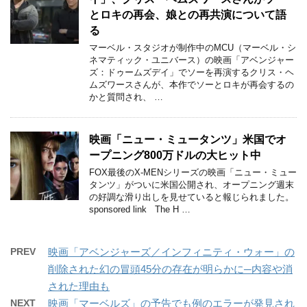
とロキの再会、娘との再共演について語
る
マーベル・スタジオが制作中のMCU（マーベル・シ
ネマティック・ユニバース）の映画「アベンジャー
ズ：ドゥームズデイ」でソーを再演するクリス・ヘ
ムズワースさんが、本作でソーとロキが再会するの
かと質問され、 …
映画「ニュー・ミュータンツ」米国でオ
ープニング800万ドルの大ヒット中
FOX最後のX-MENシリーズの映画「ニュー・ミュー
タンツ」がついに米国公開され、オープニング週末
の好調な滑り出しを見せていると報じられました。
sponsored link The H …
PREV
映画「アベンジャーズ／インフィニティ・ウォー」の
削除された幻の冒頭45分の存在が明らかに─内容や消
された理由も
NEXT
映画「マーベルズ」の予告でも例のエラーが発見され