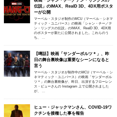
映画「シャン・チー／テン・リングスの
伝説」のIMAX、RealD 3D、4DX用ポスタ
ーが公開
マーベル・スタジオ制作のMCU（マーベル・シネマ
ティック・ユニバース）の映画「シャン・チー／テ
ン・リングスの伝説」のIMAX、RealD 3D、4DX用
のポスターが新たに公開されました。これらのう
ち、 …
【噂話】映画「サンダーボルツ＊」、昨
日の舞台裏映像は重要なシーンになると
言う
マーベル・スタジオが制作中のMCU（マーベル・シ
ネマティック・ユニバース）の映画「サンダーボル
ツ＊」の舞台裏映像が、昨日、出演するフローレン
ス・ピューさんの Instagram 上で公開されました
が、 …
ヒュー・ジャックマンさん、COVID-19ワ
クチンを接種した事を報告