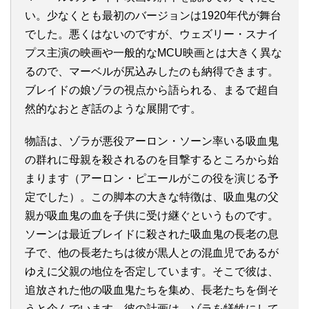
い。少なくとも最初のバージョンは1920年代が舞台
でした。悪くはないのですが、ウェズリー・スナイ
プス主演の映画や一般的なMCU映画とは大きく異な
るので、マーベルが尻込みしたのも納得できます。
ブレイドの娘ゾラの視点から語られる、まるで超自
然的なおとぎ話のような展開です。
物語は、ゾラが悪役アーロン・ソーン率いる吸血鬼
の群れに母親を殺されるのを目撃するところから始
まります（アーロン・ピエールがこの役を演じる予
定でした）。この脚本の大きな特徴は、吸血鬼の父
親が吸血鬼の血を子供に受け継ぐというものです。
ソーンは最近ブレイドに殺された吸血鬼の長老の息
子で、他の長老たちは彼が黒人との混血児であるが
ゆえに父親の地位を否定しています。そこで彼は、
追放された他の吸血鬼たちを集め、長老たちを倒そ
うと企んでいます。彼の計画は、ゾラを犠牲にして