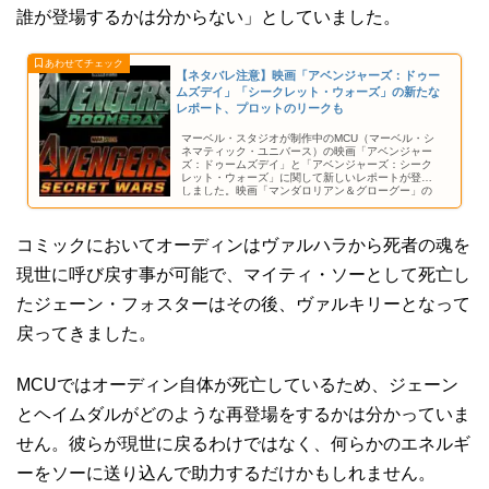
誰が登場するかは分からない」としていました。
【ネタバレ注意】映画「アベンジャーズ：ドゥー
ムズデイ」「シークレット・ウォーズ」の新たな
レポート、プロットのリークも
マーベル・スタジオが制作中のMCU（マーベル・シ
ネマティック・ユニバース）の映画「アベンジャー
ズ：ドゥームズデイ」と「アベンジャーズ：シーク
レット・ウォーズ」に関して新しいレポートが登場
しました。映画「マンダロリアン＆グローグー」の
上映にあわせてお披露目が期待されていた予告はあ
りませんでしたが、今はこの真偽不明の報告が新た
な燃料となっています。
コミックにおいてオーディンはヴァルハラから死者の魂を
現世に呼び戻す事が可能で、マイティ・ソーとして死亡し
たジェーン・フォスターはその後、ヴァルキリーとなって
戻ってきました。
MCUではオーディン自体が死亡しているため、ジェーン
とヘイムダルがどのような再登場をするかは分かっていま
せん。彼らが現世に戻るわけではなく、何らかのエネルギ
ーをソーに送り込んで助力するだけかもしれません。