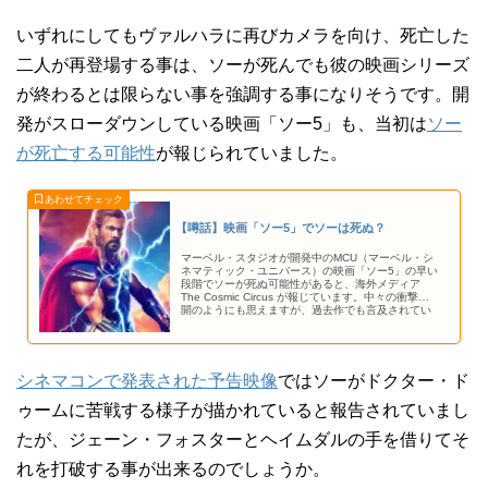
いずれにしてもヴァルハラに再びカメラを向け、死亡した
二人が再登場する事は、ソーが死んでも彼の映画シリーズ
が終わるとは限らない事を強調する事になりそうです。開
発がスローダウンしている映画「ソー5」も、当初は
ソー
が死亡する可能性
が報じられていました。
【噂話】映画「ソー5」でソーは死ぬ？
マーベル・スタジオが開発中のMCU（マーベル・シ
ネマティック・ユニバース）の映画「ソー5」の早い
段階でソーが死ぬ可能性があると、海外メディア
The Cosmic Circus が報じています。中々の衝撃展
開のようにも思えますが、過去作でも言及されてい
るようにアスガルド人にとって死は終わりではあり
ません。
シネマコンで発表された予告映像
ではソーがドクター・ド
ゥームに苦戦する様子が描かれていると報告されていまし
たが、ジェーン・フォスターとヘイムダルの手を借りてそ
れを打破する事が出来るのでしょうか。