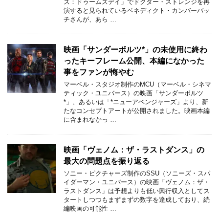
ズ：ドゥームズデイ」でドクター・ストレンジを再
演すると見られているベネディクト・カンバーバッ
チさんが、あら …
映画「サンダーボルツ*」の未使用に終わ
ったキーフレーム公開、本編になかった
事をファンが悔やむ
マーベル・スタジオ制作のMCU（マーベル・シネマ
ティック・ユニバース）の映画「サンダーボルツ
*」、あるいは「*ニューアベンジャーズ」より、新
たなコンセプトアートが公開されました。映画本編
に含まれなかっ …
映画「ヴェノム：ザ・ラストダンス」の
最大の問題点を振り返る
ソニー・ピクチャーズ制作のSSU（ソニーズ・スパ
イダーマン・ユニバース）の映画「ヴェノム：ザ・
ラストダンス」は予想よりも低い興行収入としてス
タートしつつもまずまずの数字を達成しており、続
編映画の可能性 …