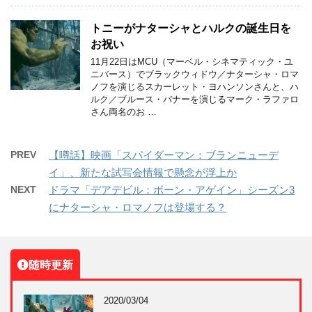
トニーがナターシャとハルクの誕生日を
お祝い
11月22日はMCU（マーベル・シネマティック・ユ
ニバース）でブラックウィドウ／ナターシャ・ロマ
ノフを演じるスカーレット・ヨハンソンさんと、ハ
ルク／ブルース・バナーを演じるマーク・ラファロ
さん両名のお …
PREV
【噂話】映画「スパイダーマン：ブランニューデ
イ」、新たな試写会情報で懸念が浮上か
NEXT
ドラマ「デアデビル：ボーン・アゲイン」シーズン3
にナターシャ・ロマノフは登場する？
随時更新
2020/03/04