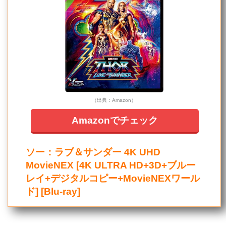
（出典：Amazon）
Amazonでチェック
ソー：ラブ＆サンダー 4K UHD
MovieNEX [4K ULTRA HD+3D+ブルー
レイ+デジタルコピー+MovieNEXワール
ド] [Blu-ray]