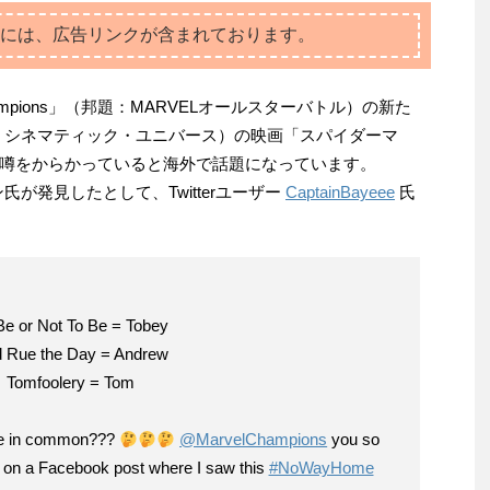
には、広告リンクが含まれております。
f Champions」（邦題：MARVELオールスターバトル）の新た
・シネマティック・ユニバース）の映画「スパイダーマ
噂をからかっていると海外で話題になっています。
ン氏が発見したとして、Twitterユーザー
CaptainBayeee
氏
Be or Not To Be = Tobey
 Rue the Day = Andrew
Tomfoolery = Tom
ve in common???
@MarvelChampions
you so
 on a Facebook post where I saw this
#NoWayHome