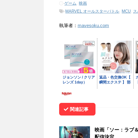
-
ゲーム
,
映画
-
MARVEL オールスターバトル
,
MCU
,
ス
執筆者：
mavesoku.com
関連記事
映画「ソー：ラブ＆
配信決定