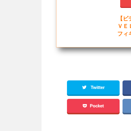
【ビ
ＶＥ
フィ
Twitter
Pocket