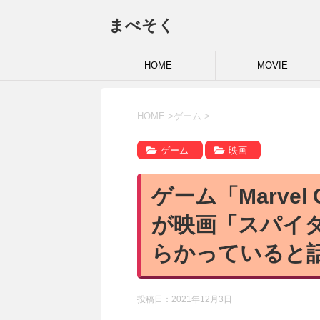
まべそく
HOME
MOVIE
HOME
>
ゲーム
>
ゲーム
映画
ゲーム「Marvel Co
が映画「スパイ
らかっていると
投稿日：
2021年12月3日