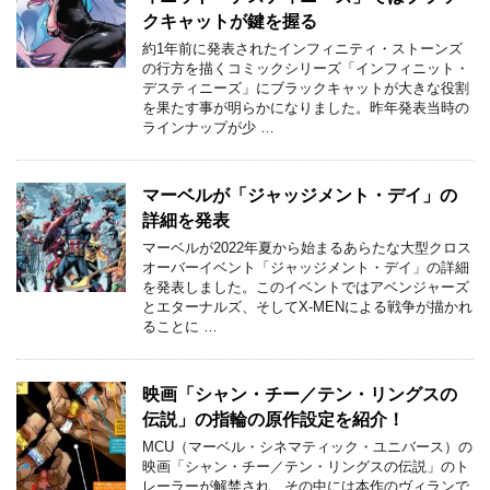
クキャットが鍵を握る
約1年前に発表されたインフィニティ・ストーンズ
の行方を描くコミックシリーズ「インフィニット・
デスティニーズ」にブラックキャットが大きな役割
を果たす事が明らかになりました。昨年発表当時の
ラインナップが少 …
マーベルが「ジャッジメント・デイ」の
詳細を発表
マーベルが2022年夏から始まるあらたな大型クロス
オーバーイベント「ジャッジメント・デイ」の詳細
を発表しました。このイベントではアベンジャーズ
とエターナルズ、そしてX-MENによる戦争が描かれ
ることに …
映画「シャン・チー／テン・リングスの
伝説」の指輪の原作設定を紹介！
MCU（マーベル・シネマティック・ユニバース）の
映画「シャン・チー／テン・リングスの伝説」のト
レーラーが解禁され、その中には本作のヴィランで