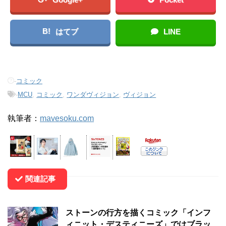
B!
はてブ
LINE
-
コミック
-
MCU
,
コミック
,
ワンダヴィジョン
,
ヴィジョン
執筆者：
mavesoku.com
関連記事
ストーンの行方を描くコミック「インフ
ィニット・デスティニーズ」ではブラッ