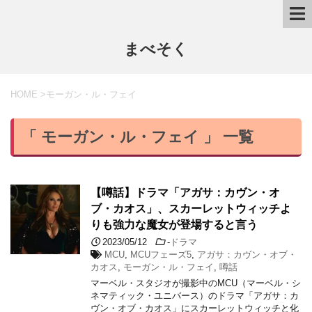
まべそく
HOME
>
モーガン・ル・フェイ
「 モーガン・ル・フェイ 」 一覧
【噂話】ドラマ「アガサ：カヴン・オ
ブ・カオス」、スカーレットウィッチよ
りも強力な魔女が登場すると言う
2023/05/12
-
ドラマ
MCU
,
MCUフェーズ5
,
アガサ：カヴン・オブ・
カオス
,
モーガン・ル・フェイ
,
噂話
マーベル・スタジオが撮影中のMCU（マーベル・シ
ネマティック・ユニバース）のドラマ「アガサ：カ
ヴン・オブ・カオス」にスカーレットウィッチと化