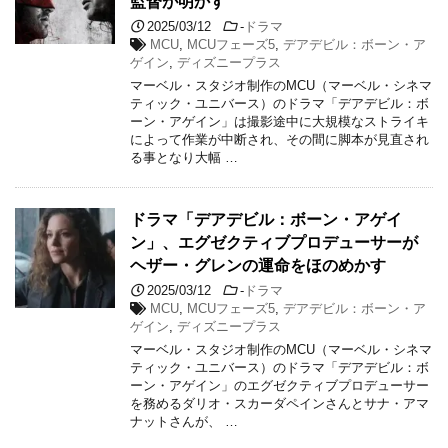
監督が明かす
2025/03/12
-
ドラマ
MCU
,
MCUフェーズ5
,
デアデビル：ボーン・ア
ゲイン
,
ディズニープラス
マーベル・スタジオ制作のMCU（マーベル・シネマ
ティック・ユニバース）のドラマ「デアデビル：ボ
ーン・アゲイン」は撮影途中に大規模なストライキ
によって作業が中断され、その間に脚本が見直され
る事となり大幅 …
ドラマ「デアデビル：ボーン・アゲイ
ン」、エグゼクティブプロデューサーが
ヘザー・グレンの運命をほのめかす
2025/03/12
-
ドラマ
MCU
,
MCUフェーズ5
,
デアデビル：ボーン・ア
ゲイン
,
ディズニープラス
マーベル・スタジオ制作のMCU（マーベル・シネマ
ティック・ユニバース）のドラマ「デアデビル：ボ
ーン・アゲイン」のエグゼクティブプロデューサー
を務めるダリオ・スカーダペインさんとサナ・アマ
ナットさんが、 …