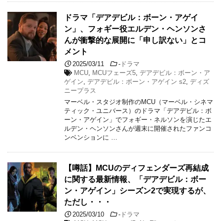
ドラマ「デアデビル：ボーン・アゲイ
ン」、フォギー役エルデン・ヘンソンさ
んが衝撃的な展開に「申し訳ない」とコ
メント
2025/03/11
-
ドラマ
MCU
,
MCUフェーズ5
,
デアデビル：ボーン・ア
ゲイン
,
デアデビル：ボーン・アゲイン s2
,
ディズ
ニープラス
マーベル・スタジオ制作のMCU（マーベル・シネマ
ティック・ユニバース）のドラマ「デアデビル：ボ
ーン・アゲイン」でフォギー・ネルソンを演じたエ
ルデン・ヘンソンさんが週末に開催されたファンコ
ンベンションに …
【噂話】MCUのディフェンダーズ再結成
に関する最新情報、「デアデビル：ボー
ン・アゲイン」シーズン2で実現するが、
ただし・・・
2025/03/10
-
ドラマ