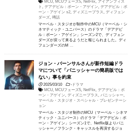
MCU
,
MCUフェーズ5
,
NetFlix
,
アイアンフィス
ト
,
デアデビル：ボーン・アゲイン
,
デアデビル：ボ
ーン・アゲイン s2
,
ディズニープラス
,
ディフェン
ダーズ
,
噂話
マーベル・スタジオが制作中のMCU（マーベル・シ
ネマティック・ユニバース）のドラマ「デアデビ
ル：ボーン・アゲイン」シーズン2で、ディフェン
ダーズが戻って来るようだと報じられました。ディ
フェンダーズのM …
ジョン・バーンサルさんが新作短編ドラ
マについて「パニッシャーの簡易版では
ない」事を約束
2025/03/10
-
ドラマ
MCU
,
MCUフェーズ5
,
NetFlix
,
デアデビル：ボ
ーン・アゲイン
,
ディズニープラス
,
パニッシャー
,
マーベル・スタジオ・スペシャル・プレゼンテーシ
ョン
マーベル・スタジオ制作のMCU（マーベル・シネマ
ティック・ユニバース）のドラマ「デアデビル：ボ
ーン・アゲイン」シーズン1で、Netflix版よりパニ
ッシャー／フランク・キャッスルを再演するジョ