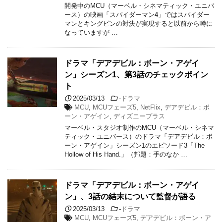
開発中のMCU（マーベル・シネマティック・ユニバ
ース）の映画「スパイダーマン4」ではスパイダー
マンとキングピンの対決が実現すると以前から噂に
なっていますが …
ドラマ「デアデビル：ボーン・アゲイ
ン」シーズン1、第3話のチェックポイン
ト
2025/03/13
-
ドラマ
MCU
,
MCUフェーズ5
,
NetFlix
,
デアデビル：ボ
ーン・アゲイン
,
ディズニープラス
マーベル・スタジオ制作のMCU（マーベル・シネマ
ティック・ユニバース）のドラマ「デアデビル：ボ
ーン・アゲイン」シーズン1のエピソード3「The
Hollow of His Hand.」（邦題：手のなか …
ドラマ「デアデビル：ボーン・アゲイ
ン」、3話の結末について監督が語る
2025/03/13
-
ドラマ
MCU
,
MCUフェーズ5
,
デアデビル：ボーン・ア