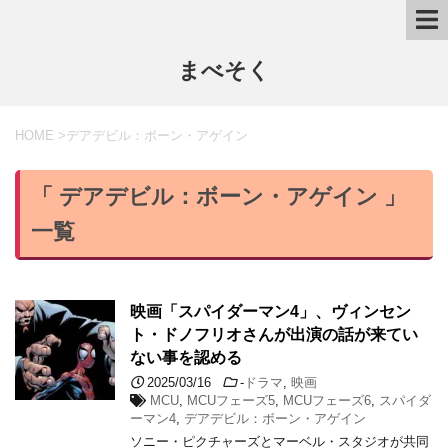
まべそく
HOME
>
デアデビル：ボーン・アゲイン
「 デアデビル：ボーン・アゲイン 」
一覧
映画「スパイダーマン4」、ヴィンセン
ト・ドノフリオさんが出演の話が来てい
ない事を認める
2025/03/16
-
ドラマ
,
映画
MCU
,
MCUフェーズ5
,
MCUフェーズ6
,
スパイダ
ーマン4
,
デアデビル：ボーン・アゲイン
ソニー・ピクチャーズとマーベル・スタジオが共同