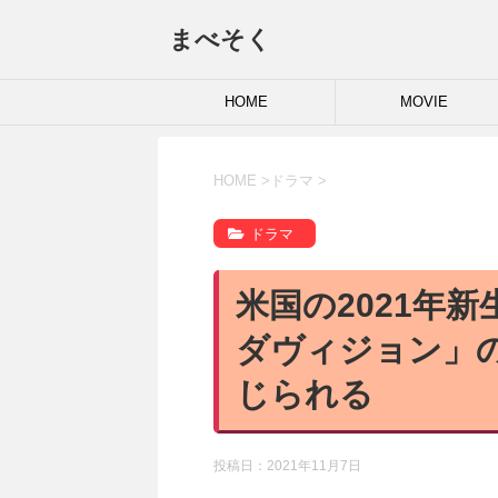
まべそく
HOME
MOVIE
HOME
>
ドラマ
>
ドラマ
米国の2021年
ダヴィジョン」
じられる
投稿日：
2021年11月7日