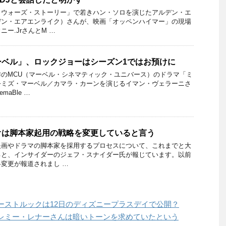
・ウォーズ・ストーリー」で若きハン・ソロを演じたアルデン・エ
デン・エアエンライク）さんが、映画「オッペンハイマー」の現場
ー.JrさんとM …
ーベル」、ロックジョーはシーズン1ではお預けに
のMCU（マーベル・シネマティック・ユニバース）のドラマ「ミ
公ミズ・マーベル／カマラ・カーンを演じるイマン・ヴェラーニさ
maBle …
オは脚本家起用の戦略を変更していると言う
映画やドラマの脚本家を採用するプロセスについて、これまでと大
ると、インサイダーのジェフ・スナイダー氏が報じています。以前
変更が報道されまし …
ーストルックは12日のディズニープラスデイで公開？
レミー・レナーさんは暗いトーンを求めていたという